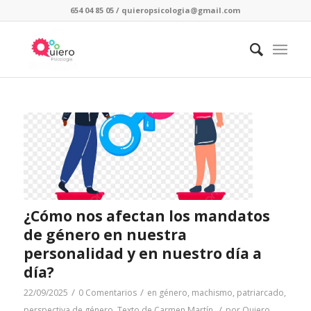
654 04 85 05
/
quieropsicologia@gmail.com
¿Cómo nos afectan los mandatos
de género en nuestra
personalidad y en nuestro día a
día?
/
/
22/09/2025
0 Comentarios
en
género
,
machismo
,
patriarcado
,
/
perspectiva de género
,
Texto de Carmen Martín
por
Quiero