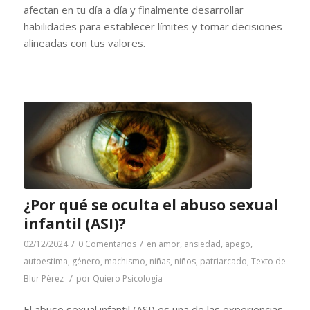
afectan en tu día a día y finalmente desarrollar
habilidades para establecer límites y tomar decisiones
alineadas con tus valores.
¿Por qué se oculta el abuso sexual
infantil (ASI)?
/
/
02/12/2024
0 Comentarios
en
amor
,
ansiedad
,
apego
,
autoestima
,
género
,
machismo
,
niñas
,
niños
,
patriarcado
,
Texto de
/
Blur Pérez
por
Quiero Psicología
El abuso sexual infantil (ASI) es una de las experiencias