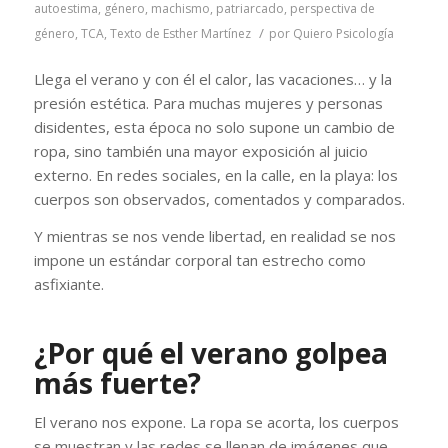
autoestima
,
género
,
machismo
,
patriarcado
,
perspectiva de
/
género
,
TCA
,
Texto de Esther Martínez
por
Quiero Psicología
Llega el verano y con él el calor, las vacaciones… y la
presión estética. Para muchas mujeres y personas
disidentes, esta época no solo supone un cambio de
ropa, sino también una mayor exposición al juicio
externo. En redes sociales, en la calle, en la playa: los
cuerpos son observados, comentados y comparados.
Y mientras se nos vende libertad, en realidad se nos
impone un estándar corporal tan estrecho como
asfixiante.
¿Por qué el verano golpea
más fuerte?
El verano nos expone. La ropa se acorta, los cuerpos
se muestran y las redes se llenan de imágenes que