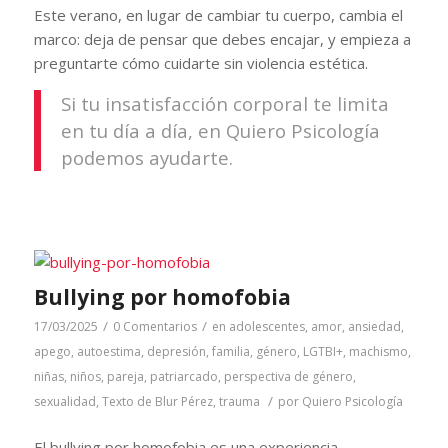
Este verano, en lugar de cambiar tu cuerpo, cambia el
marco: deja de pensar que debes encajar, y empieza a
preguntarte cómo cuidarte sin violencia estética.
Si tu insatisfacción corporal te limita
en tu día a día, en Quiero Psicología
podemos ayudarte.
Bullying por homofobia
/
/
17/03/2025
0 Comentarios
en
adolescentes
,
amor
,
ansiedad
,
apego
,
autoestima
,
depresión
,
familia
,
género
,
LGTBI+
,
machismo
,
niñas
,
niños
,
pareja
,
patriarcado
,
perspectiva de género
,
/
sexualidad
,
Texto de Blur Pérez
,
trauma
por
Quiero Psicología
El bullying por homofobia es una experiencia