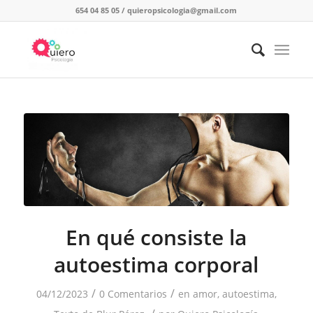
654 04 85 05
/
quieropsicologia@gmail.com
En qué consiste la
autoestima corporal
/
/
04/12/2023
0 Comentarios
en
amor
,
autoestima
,