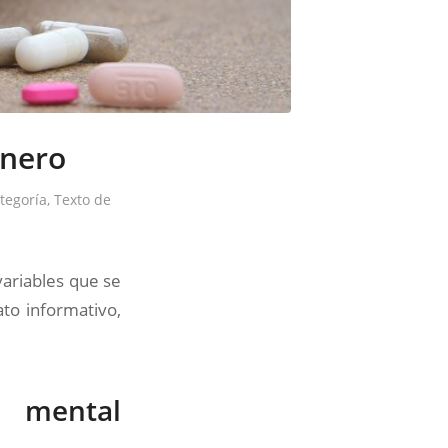
énero
ategoría
,
Texto de
variables que se
to informativo,
d mental