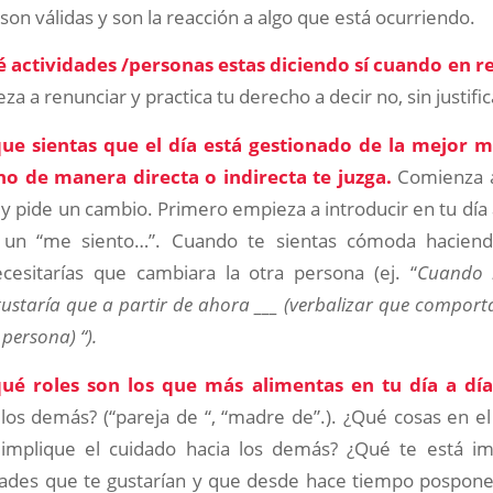
on válidas y son la reacción a algo que está ocurriendo.
é actividades /personas estas diciendo sí cuando en r
za a renunciar y practica tu derecho a decir no, sin justifi
que sientas que el día está gestionado de la mejor 
no de manera directa o indirecta te juzga.
Comienza a
 y pide un cambio. Primero empieza a introducir en tu día 
un “me siento…”. Cuando te sientas cómoda hacien
cesitarías que cambiara la otra persona (ej. “
Cuando h
gustaría que a partir de ahora ___ (verbalizar que compor
persona) “).
qué roles son los que más alimentas en tu día a dí
los demás? (“pareja de “, “madre de”.). ¿Qué cosas en el
 implique el cuidado hacia los demás? ¿Qué te está i
dades que te gustarían y que desde hace tiempo pospones