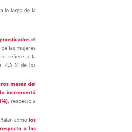
 lo largo de la
gnosticados el
% de las mujeres
e refiere a la
al 4,3 % de los
eros meses del
ído incrementó
8%),
respecto a
 señalan cómo
los
respecto a las