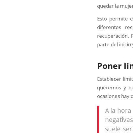
quedar la mujer
Esto permite e
diferentes re
recuperación. P
parte del inici
Poner lí
Establecer lími
queremos y qu
ocasiones hay q
A la hora
negativa
suele se