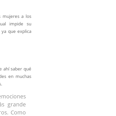
s mujeres a los
cual impide su
d ya que explica
de ahí saber qué
ades en muchas
s.
r emociones
más grande
tros. Como