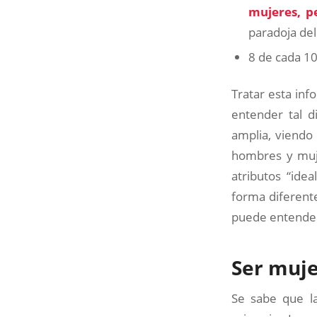
mujeres, pe
paradoja del
8 de cada 1
Tratar esta inf
entender tal d
amplia, viendo 
hombres y muje
atributos “ide
forma diferente
puede entender 
Ser muje
Se sabe que l