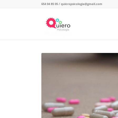
654 04 85 05
/
quieropsicologia@gmail.com