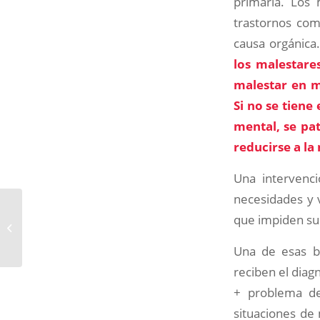
primaria. Los 
trastornos com
causa orgánica
los malestare
malestar en m
Si no se tiene
mental, se pat
reducirse a la
Una intervenc
necesidades y 
que impiden su
¿Qué estilo de apego
tengo?
Una de esas b
reciben el diag
+ problema de
situaciones de