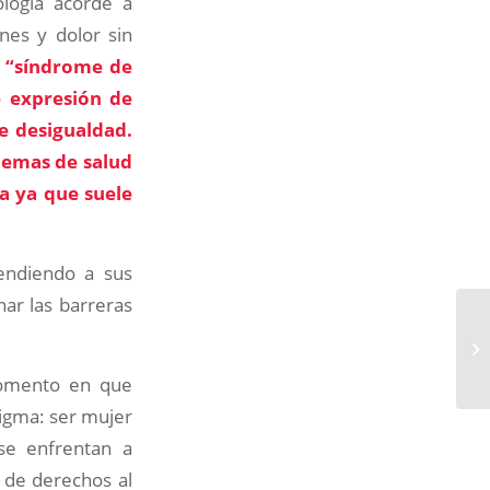
ología acorde a
nes y dolor sin
“síndrome de
e expresión de
e desigualdad.
blemas de salud
da ya que suele
endiendo a sus
ar las barreras
momento en que
tigma: ser mujer
se enfrentan a
 de derechos al