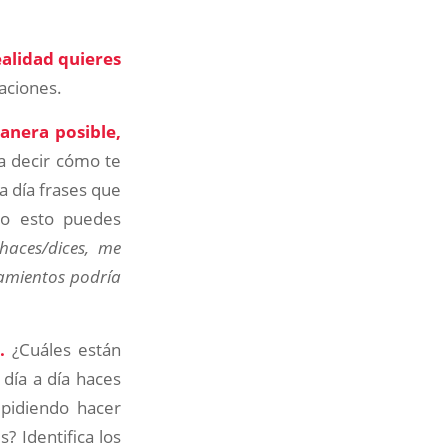
ealidad quieres
caciones.
manera posible,
 decir cómo te
a día frases que
do esto puedes
aces/dices, me
tamientos podría
a.
¿Cuáles están
 día a día haces
mpidiendo hacer
? Identifica los