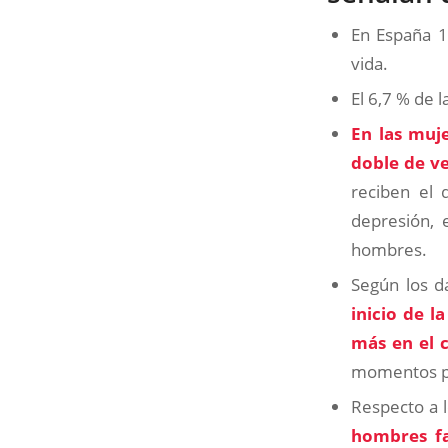
En España 1
vida.
El 6,7 % de 
En las muje
doble de v
reciben el 
depresión, 
hombres.
Según los d
inicio de l
más en el 
momentos pr
Respecto a l
hombres fa