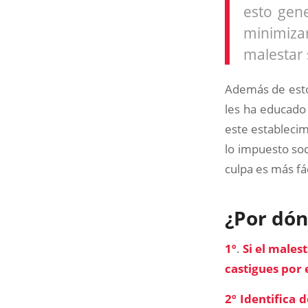
esto gene
minimiza
malestar
Además de esto,
les ha educado 
este establecim
lo impuesto soc
culpa es más fá
¿Por dón
1º
.
Si el males
castigues por 
2º Identifica 