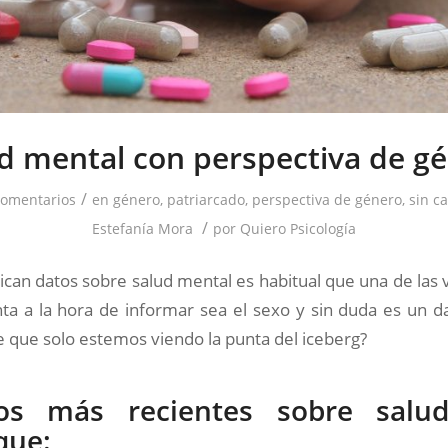
d mental con perspectiva de g
/
Comentarios
en
género
,
patriarcado
,
perspectiva de género
,
sin c
/
Estefanía Mora
por
Quiero Psicología
can datos sobre salud mental es habitual que una de las 
ta a la hora de informar sea el sexo y sin duda es un da
e que solo estemos viendo la punta del iceberg?
os más recientes sobre salu
que: