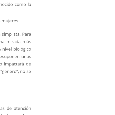
onocido como la
n mujeres.
 simplista. Para
 una mirada más
 nivel biológico
presuponen unos
lo impactará de
 “género”, no se
as de atención