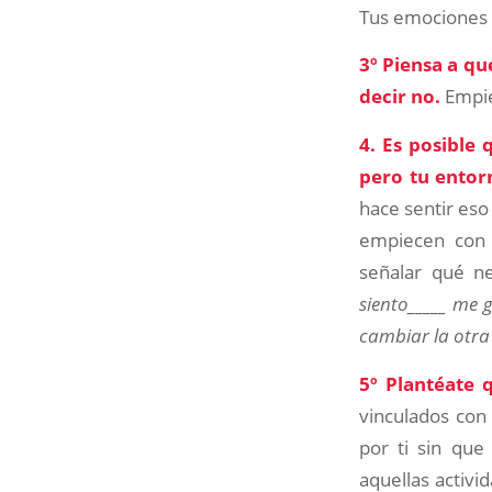
Tus emociones s
3º Piensa a qu
decir no.
Empie
4. Es posible 
pero tu entor
hace sentir eso
empiecen con 
señalar qué ne
siento_____ me 
cambiar la otra 
5º Plantéate 
vinculados con 
por ti sin que
aquellas activi