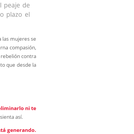
l peaje de
o plazo el
a las mujeres se
terna compasión,
 rebelión contra
sto que desde la
eliminarlo ni te
sienta así.
está generando.