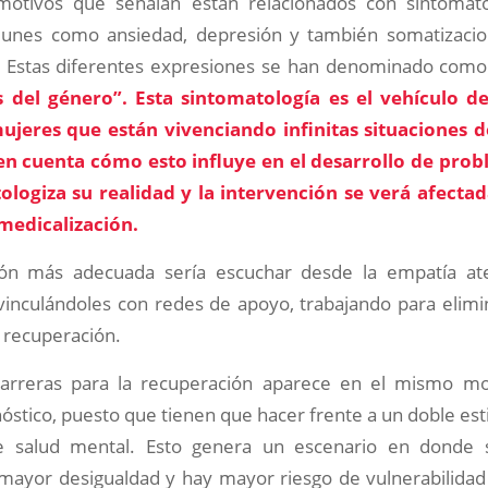
motivos que señalan están relacionados con sintomat
unes como ansiedad, depresión y también somatizacio
. Estas diferentes expresiones se han denominado como
s del género”. Esta sintomatología es el vehículo d
ujeres que están vivenciando infinitas situaciones d
 en cuenta cómo esto influye en el desarrollo de pro
ologiza su realidad y la intervención se verá afecta
 medicalización.
ión más adecuada sería escuchar desde la empatía at
vinculándoles con redes de apoyo, trabajando para elimin
 recuperación.
arreras para la recuperación aparece en el mismo 
nóstico, puesto que tienen que hacer frente a un doble es
 salud mental. Esto genera un escenario en donde 
 mayor desigualdad y hay mayor riesgo de vulnerabilidad