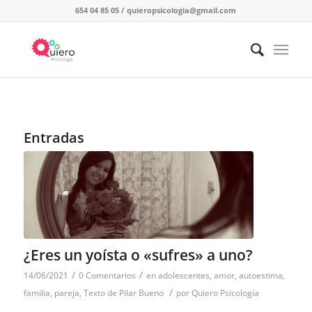
654 04 85 05
/
quieropsicologia@gmail.com
Entradas
¿Eres un yoísta o «sufres» a uno?
/
/
14/06/2021
0 Comentarios
en
adolescentes
,
amor
,
autoestima
,
/
familia
,
pareja
,
Texto de Pilar Bueno
por
Quiero Psicología