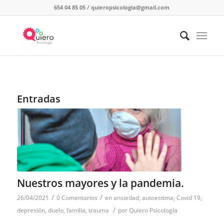
654 04 85 05
/
quieropsicologia@gmail.com
Entradas
Nuestros mayores y la pandemia.
/
/
26/04/2021
0 Comentarios
en
ansiedad
,
autoestima
,
Covid 19
,
/
depresión
,
duelo
,
familia
,
trauma
por
Quiero Psicología