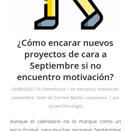
¿Cómo encarar nuevos
proyectos de cara a
Septiembre si no
encuentro motivación?
/
/
20/08/2025
0 Comentarios
en
descanso
,
motivación
,
/
septiembre
,
Texto de Carmen Martín
,
vacaciones
por
Quiero Psicología
Aunque el calendario no lo marque como un
inicio formal, para muchas personas Septiembre