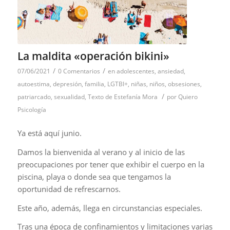
La maldita «operación bikini»
/
/
07/06/2021
0 Comentarios
en
adolescentes
,
ansiedad
,
autoestima
,
depresión
,
familia
,
LGTBI+
,
niñas
,
niños
,
obsesiones
,
/
patriarcado
,
sexualidad
,
Texto de Estefanía Mora
por
Quiero
Psicología
Ya está aquí junio.
Damos la bienvenida al verano y al inicio de las
preocupaciones por tener que exhibir el cuerpo en la
piscina, playa o donde sea que tengamos la
oportunidad de refrescarnos.
Este año, además, llega en circunstancias especiales.
Tras una época de confinamientos y limitaciones varias