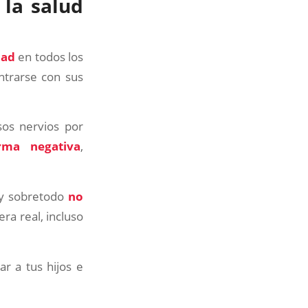
la salud
dad
en todos los
ntrarse con sus
os nervios por
rma negativa
,
 y sobretodo
no
ra real, incluso
r a tus hijos e