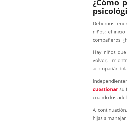
¿Cómo p
psicológ
Debemos tener
niños; el inic
compañeros, ¿h
Hay niños que
volver, mien
acompañándola
Independiente
cuestionar
su f
cuando los adu
A continuación
hijas a manejar