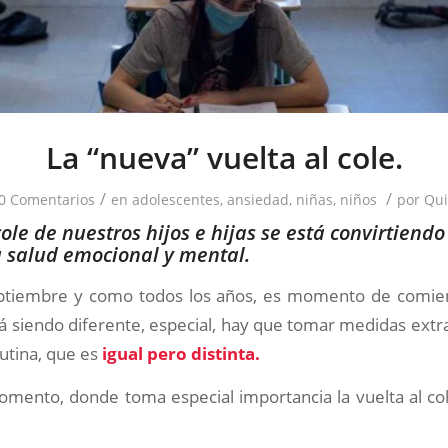
La “nueva” vuelta al cole.
/
/
0 Comentarios
en
adolescentes
,
ansiedad
,
niñas
,
niños
por
Qui
cole de nuestros hijos e hijas se está convirtiend
u salud emocional y mental.
ptiembre y como todos los años, es momento de comien
 siendo diferente, especial, hay que tomar medidas extr
rutina, que es
igual pero distinta.
omento, donde toma especial importancia la vuelta al col