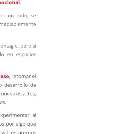
mocional
.
son un todo, se
remediablemente
ontagio, pero sí
lo en espacios
lase
, retomar el
o desarrollo de
 nuestros actos,
os.
experimentar al
mos por algo que
Covid, estaremos