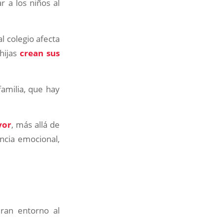
 a los niños al
 al colegio afecta
 hijas
crean sus
amilia, que hay
yor
, más allá de
encia emocional,
iran entorno al