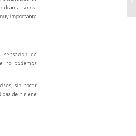
en dramatismos.
 muy importante
a sensación de
ue no podemos
isos, sin hacer
idas de higiene