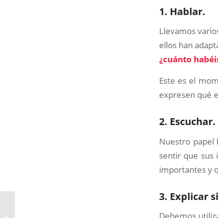
1. Hablar.
Llevamos varios
ellos han adapt
¿cuánto habéis
Este es el mom
expresen qué e
2. Escuchar.
Nuestro papel 
sentir que sus
importantes y q
3. Explicar 
Los procesos de
Debemos utili