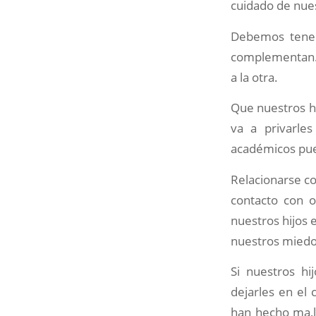
cuidado de nues
Debemos tener 
complementan. 
a la otra.
Que nuestros hi
va a privarle
académicos pu
Relacionarse co
contacto con o
nuestros hijos 
nuestros miedos
Si nuestros hi
dejarles en el 
han hecho ma,l 