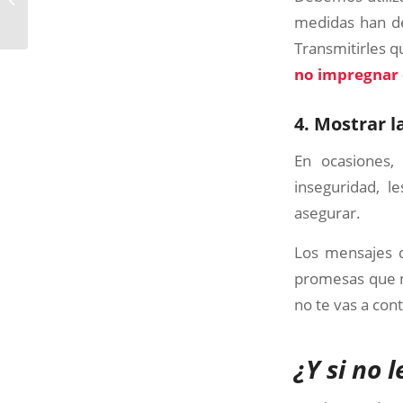
adopción y acogida
medidas han de
Transmitirles 
no impregnar 
4. Mostrar l
En ocasiones,
inseguridad, 
asegurar.
Los mensajes q
promesas que n
no te vas a cont
¿Y si no l