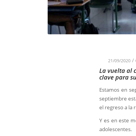
/
21/09/2020
La vuelta al 
clave para s
Estamos en se
septiembre está
el regreso a la 
Y es en este m
adolescentes.