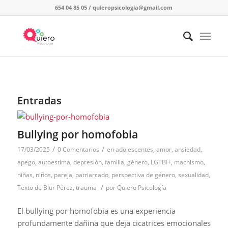
654 04 85 05
/
quieropsicologia@gmail.com
Entradas
Bullying por homofobia
/
/
17/03/2025
0 Comentarios
en
adolescentes
,
amor
,
ansiedad
,
apego
,
autoestima
,
depresión
,
familia
,
género
,
LGTBI+
,
machismo
,
niñas
,
niños
,
pareja
,
patriarcado
,
perspectiva de género
,
sexualidad
,
/
Texto de Blur Pérez
,
trauma
por
Quiero Psicología
El bullying por homofobia es una experiencia
profundamente dañina que deja cicatrices emocionales