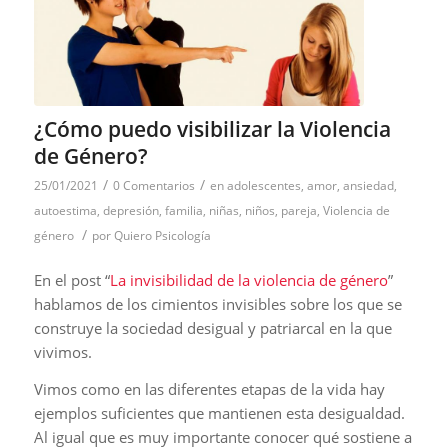
¿Cómo puedo visibilizar la Violencia
de Género?
/
/
25/01/2021
0 Comentarios
en
adolescentes
,
amor
,
ansiedad
,
autoestima
,
depresión
,
familia
,
niñas
,
niños
,
pareja
,
Violencia de
/
género
por
Quiero Psicología
En el post “
La invisibilidad de la violencia de género
”
hablamos de los cimientos invisibles sobre los que se
construye la sociedad desigual y patriarcal en la que
vivimos.
Vimos como en las diferentes etapas de la vida hay
ejemplos suficientes que mantienen esta desigualdad.
Al igual que es muy importante conocer qué sostiene a