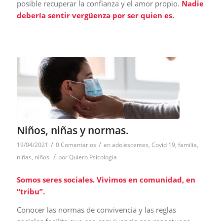
posible recuperar la confianza y el amor propio.
Nadie
debería sentir vergüenza por ser quien es.
Niños, niñas y normas.
/
/
19/04/2021
0 Comentarios
en
adolescentes
,
Covid 19
,
familia
,
/
niñas
,
niños
por
Quiero Psicología
Somos seres sociales. Vivimos en comunidad, en
“tribu”.
Conocer las normas de convivencia y las reglas