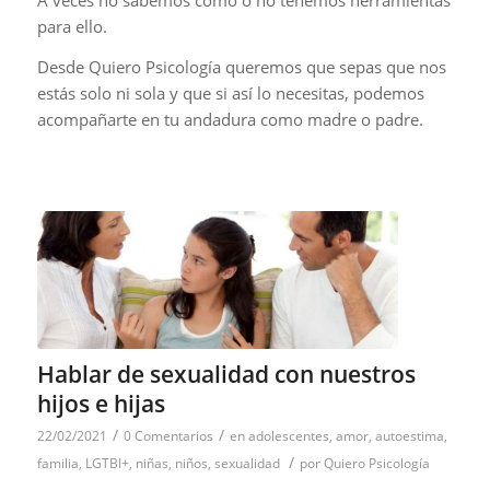
para ello.
Desde Quiero Psicología queremos que sepas que nos
estás solo ni sola y que si así lo necesitas, podemos
acompañarte en tu andadura como madre o padre.
Hablar de sexualidad con nuestros
hijos e hijas
/
/
22/02/2021
0 Comentarios
en
adolescentes
,
amor
,
autoestima
,
/
familia
,
LGTBI+
,
niñas
,
niños
,
sexualidad
por
Quiero Psicología