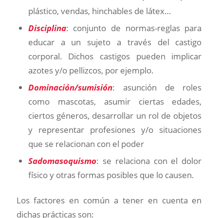
plástico, vendas, hinchables de látex…
Disciplina
: conjunto de normas-reglas para
educar a un sujeto a través del castigo
corporal. Dichos castigos pueden implicar
azotes y/o pellizcos, por ejemplo.
Dominación/sumisión
: asunción de roles
como mascotas, asumir ciertas edades,
ciertos géneros, desarrollar un rol de objetos
y representar profesiones y/o situaciones
que se relacionan con el poder
Sadomasoquismo
: se relaciona con el dolor
físico y otras formas posibles que lo causen.
Los factores en común a tener en cuenta en
dichas prácticas son: