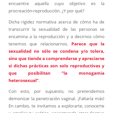
encuentre aquella cuyo objetivo es la
procreación-reproducción. ¿Y por qué?
Dicha rigidez normativa acerca de cómo ha de
transcurrir la sexualidad de las personas se
encamina a la reproducción y a decirnos cómo
tenemos que relacionarnos.
Parece que la
sexualidad no sólo se condena y/o tolera,
sino que tiende a comprenderse y apreciarse
si dichas prácticas son solo reproductivas y
que posibilitan “la monogamia
heterosexual”
.
Con esto, por supuesto, no pretendemos
demonizar la penetración vaginal. ¡Faltaría más!
En cambio, te invitamos a explorarte, conocerte