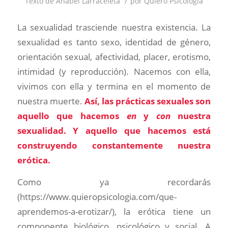
/
Texto de Anabel Larraceleta
por
Quiero Psicología
La sexualidad trasciende nuestra existencia. La
sexualidad es tanto sexo, identidad de género,
orientación sexual, afectividad, placer, erotismo,
intimidad (y reproducción). Nacemos con ella,
vivimos con ella y termina en el momento de
nuestra muerte.
Así, las prácticas sexuales son
aquello que hacemos
en
y
con
nuestra
sexualidad. Y aquello que hacemos está
construyendo constantemente nuestra
erótica.
Como ya recordarás
(https://www.quieropsicologia.com/que-
aprendemos-a-erotizar/), la erótica tiene un
componente biológico, psicológico y social. A