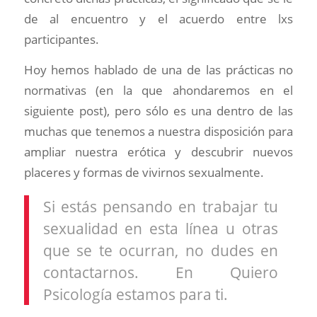
de al encuentro y el acuerdo entre lxs
participantes.
Hoy hemos hablado de una de las prácticas no
normativas (en la que ahondaremos en el
siguiente post), pero sólo es una dentro de las
muchas que tenemos a nuestra disposición para
ampliar nuestra erótica y descubrir nuevos
placeres y formas de vivirnos sexualmente.
Si estás pensando en trabajar tu
sexualidad en esta línea u otras
que se te ocurran, no dudes en
contactarnos. En Quiero
Psicología estamos para ti.