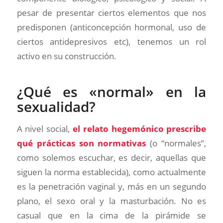
pesar de presentar ciertos elementos que nos
predisponen (anticoncepción hormonal, uso de
ciertos antidepresivos etc), tenemos un rol
activo en su construcción.
¿Qué es «normal» en la
sexualidad?
A nivel social,
el relato hegemónico prescribe
qué prácticas son normativas
(o “normales”,
como solemos escuchar, es decir, aquellas que
siguen la norma establecida), como actualmente
es la penetración vaginal y, más en un segundo
plano, el sexo oral y la masturbación. No es
casual que en la cima de la pirámide se