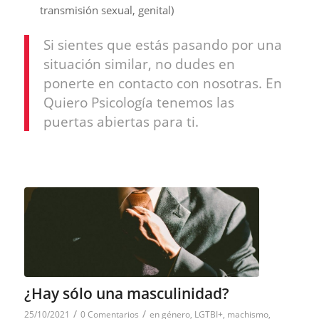
transmisión sexual, genital)
Si sientes que estás pasando por una
situación similar, no dudes en
ponerte en contacto con nosotras. En
Quiero Psicología tenemos las
puertas abiertas para ti.
¿Hay sólo una masculinidad?
/
/
25/10/2021
0 Comentarios
en
género
,
LGTBI+
,
machismo
,