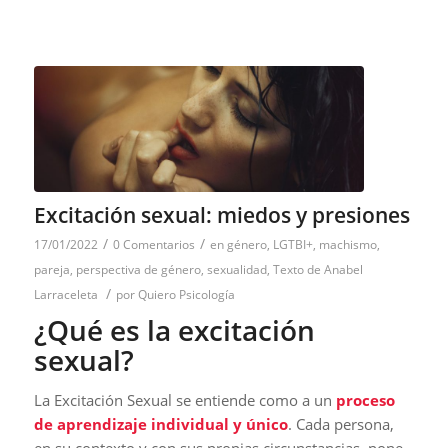
Excitación sexual: miedos y presiones
/
/
17/01/2022
0 Comentarios
en
género
,
LGTBI+
,
machismo
,
pareja
,
perspectiva de género
,
sexualidad
,
Texto de Anabel
/
Larraceleta
por
Quiero Psicología
¿Qué es la excitación
sexual?
La Excitación Sexual se entiende como a un
proceso
de aprendizaje individual y único
. Cada persona,
en su contexto y con sus propias circunstancias, pone