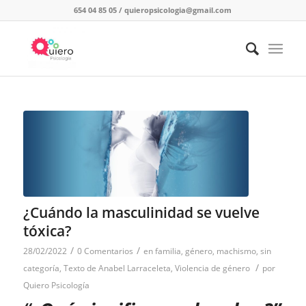
654 04 85 05
/
quieropsicologia@gmail.com
¿Cuándo la masculinidad se vuelve
tóxica?
/
/
28/02/2022
0 Comentarios
en
familia
,
género
,
machismo
,
sin
/
categoría
,
Texto de Anabel Larraceleta
,
Violencia de género
por
Quiero Psicología