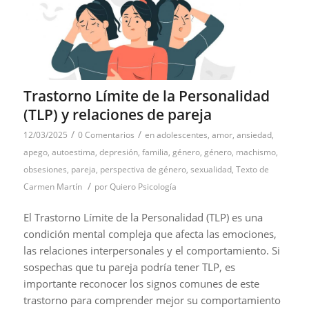
Trastorno Límite de la Personalidad
(TLP) y relaciones de pareja
/
/
12/03/2025
0 Comentarios
en
adolescentes
,
amor
,
ansiedad
,
apego
,
autoestima
,
depresión
,
familia
,
género
,
género
,
machismo
,
obsesiones
,
pareja
,
perspectiva de género
,
sexualidad
,
Texto de
/
Carmen Martín
por
Quiero Psicología
El Trastorno Límite de la Personalidad (TLP) es una
condición mental compleja que afecta las emociones,
las relaciones interpersonales y el comportamiento. Si
sospechas que tu pareja podría tener TLP, es
importante reconocer los signos comunes de este
trastorno para comprender mejor su comportamiento