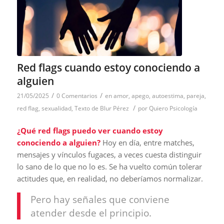
Red flags cuando estoy conociendo a
alguien
/
/
21/05/2025
0 Comentarios
en
amor
,
apego
,
autoestima
,
pareja
,
/
red flag
,
sexualidad
,
Texto de Blur Pérez
por
Quiero Psicología
¿Qué red flags puedo ver cuando estoy
conociendo a alguien?
Hoy en día, entre matches,
mensajes y vínculos fugaces, a veces cuesta distinguir
lo sano de lo que no lo es. Se ha vuelto común tolerar
actitudes que, en realidad, no deberíamos normalizar.
Pero hay señales que conviene
atender desde el principio.