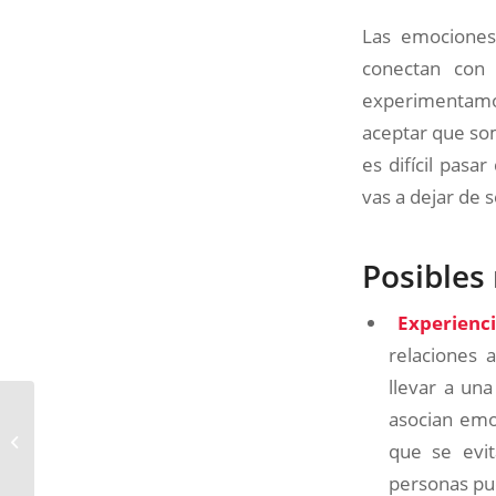
Las emociones
conectan con
experimentamos
aceptar que so
es difícil pas
vas a dejar de s
Posibles
Experienc
relaciones a
llevar a un
asocian emo
Mi familia no me
que se evit
acepta como LGTBIAQ+
personas pue