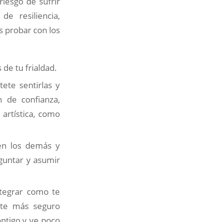
iesgo de sufrir
e resiliencia,
s probar con los
 de tu frialdad.
ítete sentirlas y
n de confianza,
artística, como
ten los demás y
guntar y asumir
ntegrar como te
rte más seguro
ntigo y ve poco