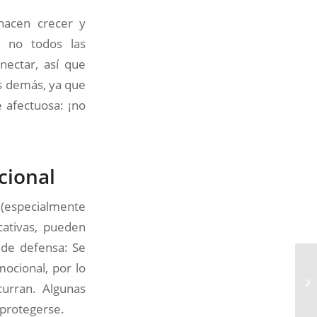
hacen crecer y
 no todos las
nectar, así que
s demás, ya que
 afectuosa: ¡no
cional
(especialmente
icativas, pueden
de defensa: Se
ocional, por lo
curran. Algunas
 protegerse.