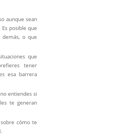
uso aunque sean
 Es posible que
os demás, o que
situaciones que
refieres tener
es esa barrera
 no entiendes si
les te generan
e sobre cómo te
.