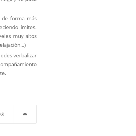
ar de forma más
eciendo límites.
veles muy altos
elajación…)
uedes verbalizar
acompañamiento
te.