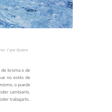
/
rez
por
Quiero
o de broma o de
que no estés de
 mismo, o puede
poder cambiarlo.
oder trabajarlo.