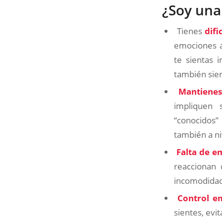
¿Soy una
Tienes
dif
emociones a
te sientas 
también sien
Mantienes
impliquen 
“conocidos
también a niv
Falta de e
reaccionan 
incomodidad
Control e
sientes, evi