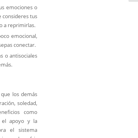
tus emociones o
e consideres tus
 a reprimirlas.
poco emocional,
 sepas conectar.
s o antisociales
emás.
o que los demás
ación, soledad,
neficios como
e el apoyo y la
ora el sistema