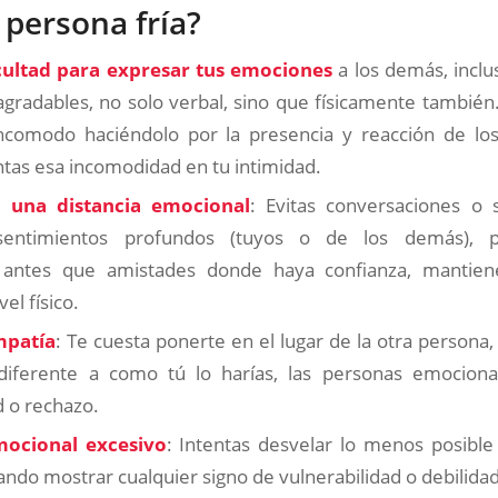
 persona fría?
icultad para expresar tus emociones
a los demás, incl
gradables, no solo verbal, sino que físicamente también.
incomodo haciéndolo por la presencia y reacción de l
tas esa incomodidad en tu intimidad.
 una distancia emocional
: Evitas conversaciones o 
sentimientos profundos (tuyos o de los demás), p
” antes que amistades donde haya confianza, mantien
el físico.
mpatía
: Te cuesta ponerte en el lugar de la otra persona,
diferente a como tú lo harías, las personas emociona
 o rechazo.
mocional excesivo
: Intentas desvelar lo menos posibl
tando mostrar cualquier signo de vulnerabilidad o debilidad