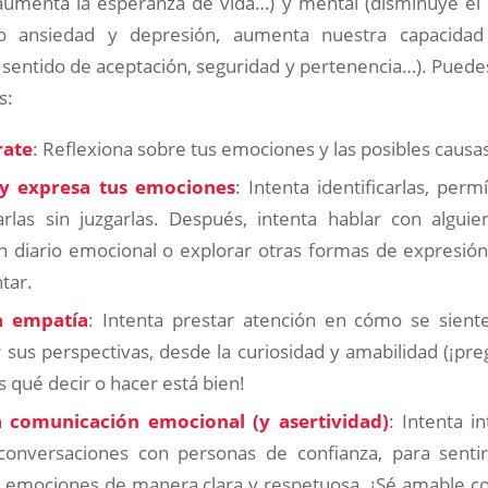
aumenta la esperanza de vida…) y mental (disminuye el r
 ansiedad y depresión, aumenta nuestra capacidad d
sentido de aceptación, seguridad y pertenencia…). Puede
s:
rate
: Reflexiona sobre tus emociones y las posibles causas
y expresa tus emociones
: Intenta identificarlas, perm
rlas sin juzgarlas. Después, intenta hablar con alguie
 diario emocional o explorar otras formas de expresión 
ntar.
la empatía
: Intenta prestar atención en cómo se sien
sus perspectivas, desde la curiosidad y amabilidad (¡pre
 qué decir o hacer está bien!
a comunicación emocional (y asertividad)
: Intenta i
conversaciones con personas de confianza, para senti
 emociones de manera clara y respetuosa. ¡Sé amable co