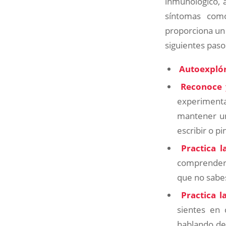
inmunológico, 
síntomas como
proporciona un 
siguientes paso
Autoexpló
Reconoce 
experimenta
mantener un
escribir o pi
Practica 
comprender 
que no sabes
Practica l
sientes en 
hablando de