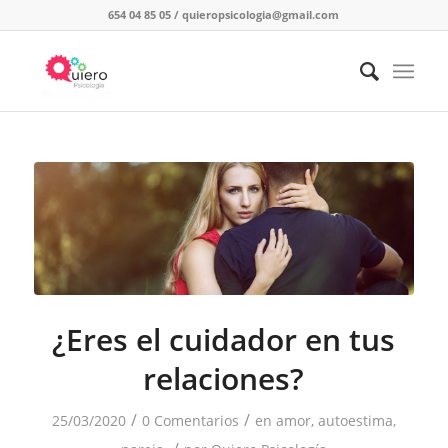
654 04 85 05
/
quieropsicologia@gmail.com
¿Eres el cuidador en tus
relaciones?
/
/
25/03/2020
0 Comentarios
en
amor
,
autoestima
,