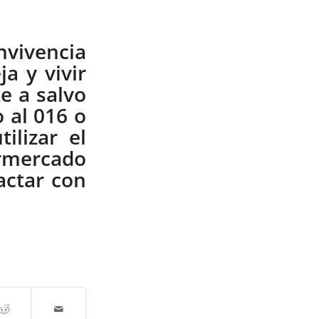
nvivencia
a y vivir
e a salvo
 al 016 o
ilizar el
ermercado
actar con