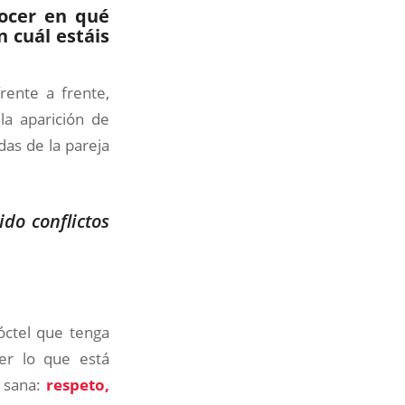
nocer en qué
 cuál estáis
rente a frente,
la aparición de
das de la pareja
do conflictos
óctel que tenga
er lo que está
n sana:
respeto,