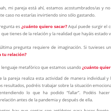
bah, mi pareja está ahí, estamos acostumbrados/as y no 
ste caso no estarías invirtiendo sino sólo gastando.
pregunta es
¿cuánto quiero sacar?
Aquí puede surgir el co
 que tienes de la relación y la realidad que hayáis estado 
 última pregunta requiere de imaginación. Si tuvieses un
 tu relación?
 lenguaje metafórico que estamos usando
¿cuánto quier
e la pareja realiza esta actividad de manera individual y 
s resultados, podréis trabajar sobre la situación emocion
entendiendo lo que ha podido “fallar”. Podéis hacer 
relación antes de la pandemia y después de ella.
tos hay que contar con antídotos para hacer frente 