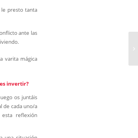
le presto tanta
nflicto ante las
viviendo.
a varita mágica
es invertir?
luego os juntáis
al de cada uno/a
esta reflexión
a una situación