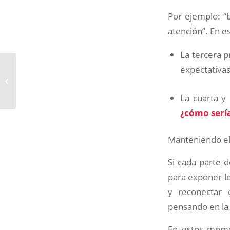
Por ejemplo: “
atención”. En e
La tercera 
expectativas
¿Cómo evito
obsesionarme con el
contagio?
La cuarta y
¿cómo sería
Manteniendo el
Si cada parte d
para exponer lo
y reconectar 
pensando en la 
En estos momen