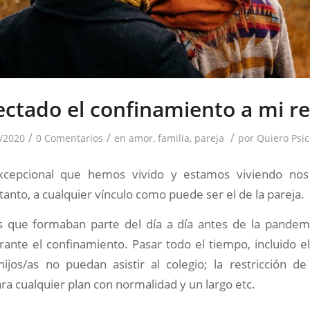
ectado el confinamiento a mi re
/
/
/
/2020
0 Comentarios
en
amor
,
familia
,
pareja
por
Quiero Psic
excepcional que hemos vivido y estamos viviendo nos 
 tanto, a cualquier vínculo como puede ser el de la pareja.
s que formaban parte del día a día antes de la pandemi
ante el confinamiento. Pasar todo el tiempo, incluido el
hijos/as no puedan asistir al colegio; la restricción de
ara cualquier plan con normalidad y un largo etc.