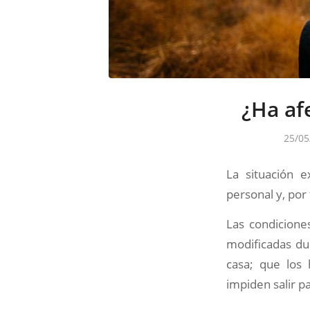
¿Ha af
25/05
La situación 
personal y, por
Las condicione
modificadas dur
casa; que los 
impiden salir p