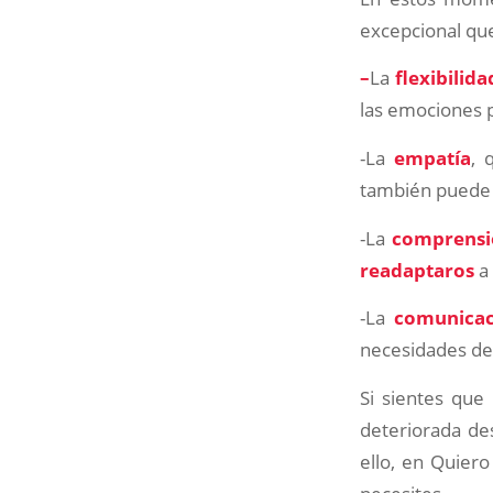
excepcional que
–
La
flexibilid
las emociones p
-La
empatía
, 
también puede 
-La
comprensi
readaptaros
a 
-La
comunicac
necesidades del
Si sientes que
deteriorada des
ello, en Quiero