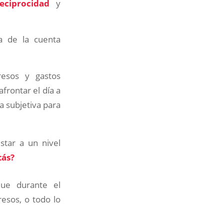
reciprocidad
y
a de la cuenta
resos y gastos
frontar el día a
a subjetiva para
star a un nivel
tás?
e durante el
resos, o todo lo