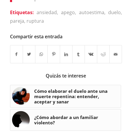
Etiquetas:
ansiedad
,
apego
,
autoestima
,
duelo
,
pareja
,
ruptura
Compartir esta entrada
Quizás te interese
Cómo elaborar el duelo ante una
muerte repentina: entender,
aceptar y sanar
¿Cómo abordar a un familiar
violento?