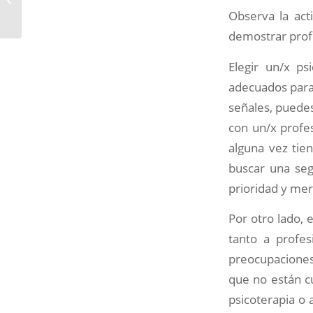
molestos
Observa la act
demostrar profe
Elegir un/x ps
adecuados para
señales, puedes
con un/x profe
alguna vez tie
buscar una seg
prioridad y mer
Por otro lado, 
tanto a profes
preocupaciones 
que no están cu
psicoterapia o