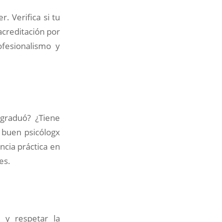
. Verifica si tu
 acreditación por
fesionalismo y
 graduó? ¿Tiene
 buen psicólogx
ncia práctica en
es.
a y respetar la