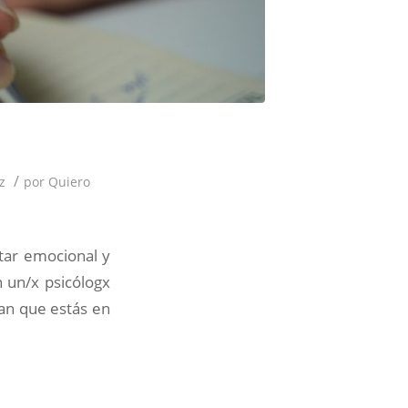
/
z
por
Quiero
star emocional y
 un/x psicólogx
an que estás en