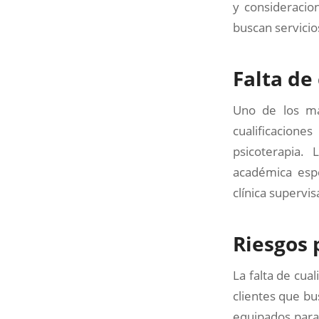
y consideracio
buscan servicio
Falta de
Uno de los may
cualificacion
psicoterapia. 
académica espe
clínica supervis
Riesgos 
La falta de cua
clientes que bu
equipados para