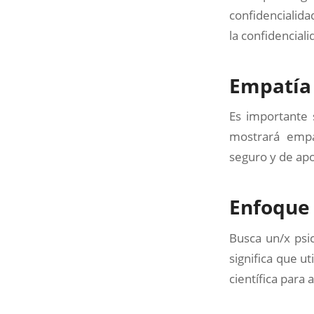
confidencialid
la confidencial
Empatía
Es importante 
mostrará empa
seguro y de ap
Enfoque 
Busca un/x psic
significa que u
científica para