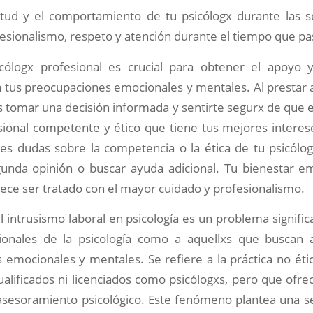
itud y el comportamiento de tu psicólogx durante las 
sionalismo, respeto y atención durante el tiempo que pas
icólogx profesional es crucial para obtener el apoyo y
 tus preocupaciones emocionales y mentales. Al prestar a
 tomar una decisión informada y sentirte segurx de que 
sional competente y ético que tiene tus mejores interes
nes dudas sobre la competencia o la ética de tu psicólo
unda opinión o buscar ayuda adicional. Tu bienestar e
ece ser tratado con el mayor cuidado y profesionalismo.
el intrusismo laboral en psicología es un problema signific
ionales de la psicología como a aquellxs que buscan
emocionales y mentales. Se refiere a la práctica no éti
alificados ni licenciados como psicólogxs, pero que ofre
 asesoramiento psicológico. Este fenómeno plantea una se