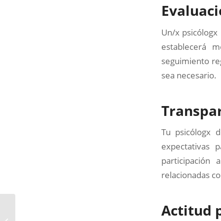
Evaluaci
Un/x psicólogx 
establecerá m
seguimiento reg
sea necesario.
Transpar
Tu psicólogx 
expectativas 
participación
relacionadas co
Actitud 
Obras, ruidos y vecinos