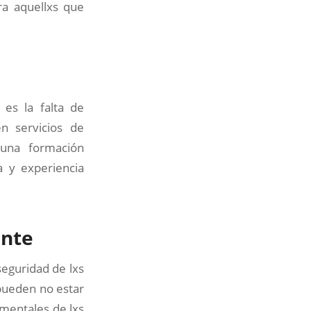
ra aquellxs que
 es la falta de
n servicios de
y una formación
a y experiencia
ente
seguridad de lxs
 pueden no estar
mentales de lxs