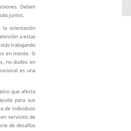
sesiones. Deben
áis juntxs.
 la orientación
tención a estas
estás trabajando
es en mente. Si
gx, no dudes en
mocional es una
ativo que afecta
 ayuda para sus
ca de individuos
cen servicios de
rie de desafíos