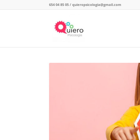
654 04 85 05
/
quieropsicologia@gmail.com