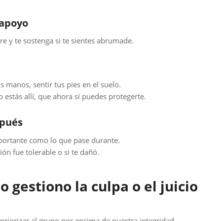
 apoyo
re y te sostenga si te sientes abrumade.
s manos, sentir tus pies en el suelo.
estás allí, que ahora sí puedes protegerte.
spués
portante como lo que pase durante.
ión fue tolerable o si te dañó.
o gestiono la culpa o el juicio
riorizar al grupo por encima de nuestra integridad.