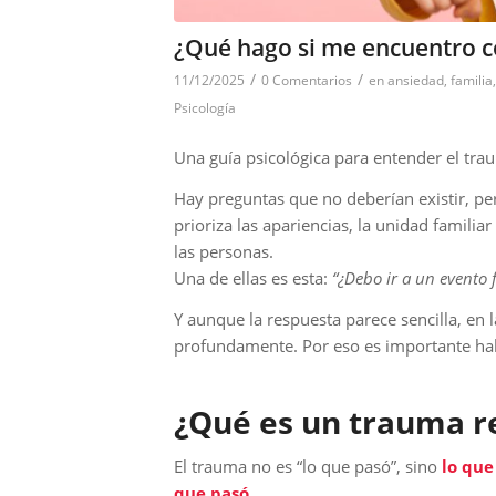
¿Qué hago si me encuentro c
/
/
11/12/2025
0 Comentarios
en
ansiedad
,
familia
Psicología
Una guía psicológica para entender el tra
Hay preguntas que no deberían existir, p
prioriza las apariencias, la unidad famili
las personas.
Una de ellas es esta:
“¿Debo ir a un evento 
Y aunque la respuesta parece sencilla, en 
profundamente. Por eso es importante habla
¿Qué es un trauma 
El trauma no es “lo que pasó”, sino
lo que
que pasó
.