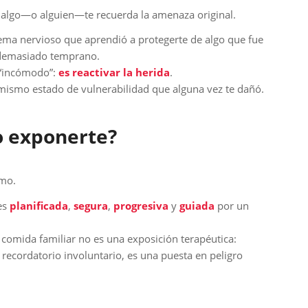
do algo—o alguien—te recuerda la amenaza original.
ema nervioso que aprendió a protegerte de algo que fue
demasiado temprano.
 “incómodo”:
es reactivar la herida
.
 mismo estado de vulnerabilidad que alguna vez te dañó.
o exponerte?
imo.
es
planificada
,
segura
,
progresiva
y
guiada
por un
comida familiar no es una exposición terapéutica:
 recordatorio involuntario, es una puesta en peligro