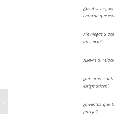
¿Sientes vergüe
entorno que est
¿Te niegas a ac
un chico?
¿Llevas tu relac
¿Intentas cont
estigmaticen?
¿Mi familia es tóxica?
¿Inventas que t
pareja?