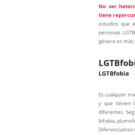
No ser hetero
tiene repercus
estudios que e
personas LGTBI
género es más v
LGTBfobi
LGTBfobia
Es cualquier ma
y que tienen 
diferentes. Seg
bifobia, plumofo
Diferenciamos t