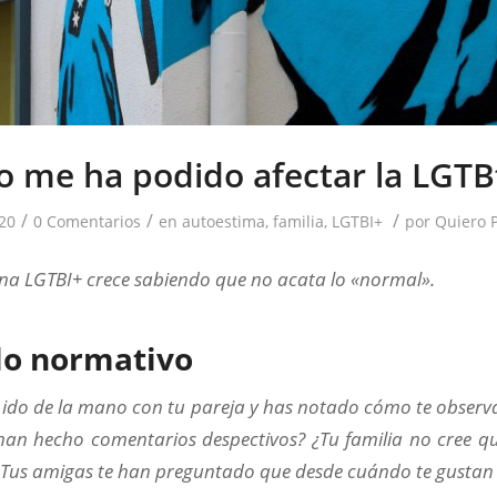
 me ha podido afectar la LGTB
/
/
/
20
0 Comentarios
en
autoestima
,
familia
,
LGTBI+
por
Quiero P
na LGTBI+ crece sabiendo que no acata lo «normal».
lo normativo
 ido de la mano con tu pareja y has notado cómo te observa
an hecho comentarios despectivos? ¿Tu familia no cree qu
 ¿Tus amigas te han preguntado que desde cuándo te gustan 