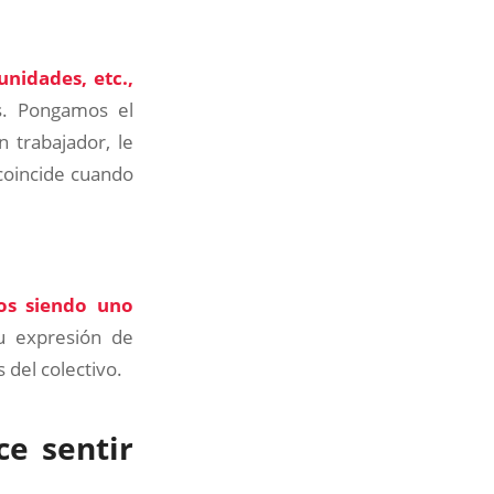
nidades, etc.,
as. Pongamos el
 trabajador, le
 coincide cuando
os siendo uno
u expresión de
 del colectivo.
e sentir