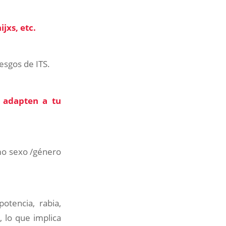
jxs, etc.
esgos de ITS.
e adapten a tu
smo sexo /género
otencia, rabia,
, lo que implica