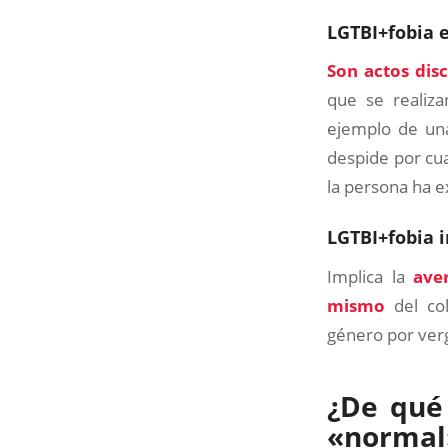
LGTBI+fobia e
Son actos dis
que se realiza
ejemplo de una
despide por cua
la persona ha e
LGTBI+fobia i
Implica la
ave
mismo
del col
género por verg
¿De qué
«normal»