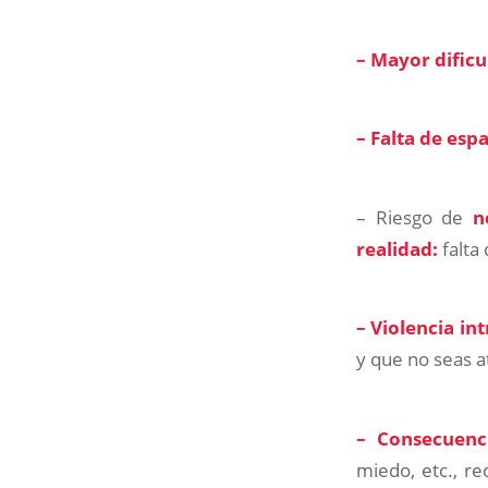
– Mayor dificu
– Falta de esp
– Riesgo de
n
realidad:
falta
– Violencia in
y que no seas a
– Consecuenci
miedo, etc., re