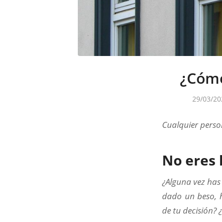
¿Cómo
29/03/20
Cualquier perso
No eres 
¿Alguna vez has
dado un beso, h
de tu decisión?