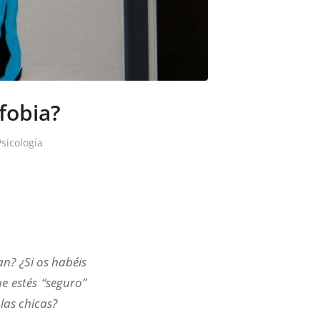
fobia?
sicología
n? ¿Si os habéis
e estés “seguro”
las chicas?