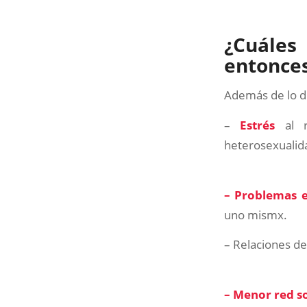
¿Cuále
entonce
Además de lo d
–
Estrés
al r
heterosexualid
– Problemas e
uno mismx.
– Relaciones d
– Menor red so