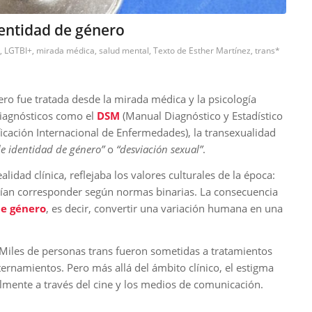
dentidad de género
,
LGTBI+
,
mirada médica
,
salud mental
,
Texto de Esther Martínez
,
trans*
nero fue tratada desde la mirada médica y la psicología
iagnósticos como el
DSM
(Manual Diagnóstico y Estadístico
ficación Internacional de Enfermedades), la transexualidad
de identidad de género”
o
“desviación sexual”
.
alidad clínica, reflejaba los valores culturales de la época:
ebían corresponder según normas binarias. La consecuencia
de género
, es decir, convertir una variación humana en una
 Miles de personas trans fueron sometidas a tratamientos
nternamientos. Pero más allá del ámbito clínico, el estigma
almente a través del cine y los medios de comunicación.