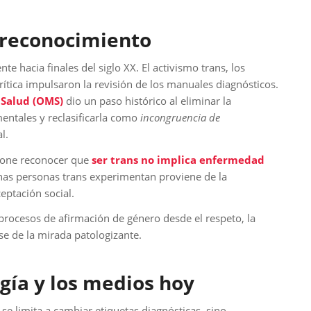
l reconocimiento
hacia finales del siglo XX. El activismo trans, los
ítica impulsaron la revisión de los manuales diagnósticos.
 Salud (OMS)
dio un paso histórico al eliminar la
mentales y reclasificarla como
incongruencia de
l.
upone reconocer que
ser trans no implica enfermedad
has personas trans experimentan proviene de la
ceptación social.
procesos de afirmación de género desde el respeto, la
ose de la mirada patologizante.
ogía y los medios hoy
se limita a cambiar etiquetas diagnósticas, sino