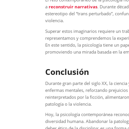
a
reconstruir narrativas
. Durante década
estereotipo del “trans perturbado”, confun
violencia.
Superar estos imaginarios requiere un tr
representamos y comprendemos la experie
En este sentido, la psicología tiene un pape
promoviendo una mirada basada en la emp
Conclusión
Durante gran parte del siglo XX, la ciencia
enfermas mentales, reforzando prejuicios 
reinterpretados por la ficción, alimentaro
patología o la violencia.
Hoy, la psicología contemporánea reconoce
diversidad humana. Abandonar la patologi
deber ético de la disciplina: es una forma