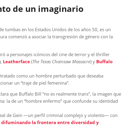
nto de un imaginario
de tumbas en los Estados Unidos de los años 50, es un
ura comenzó a asociar la transgresión de género con la
ó a personajes icónicos del cine de terror y el thriller
),
Leatherface
(
The Texas Chainsaw Massacre
) y
Buffalo
e retratado como un hombre perturbado que deseaba
ionar un “traje de piel femenina”.
clara que Buffalo Bill “no es realmente trans”, la imagen que
inta: la de un “hombre enfermo” que confunde su identidad
 real de Gein —un perfil criminal complejo y violento— con
,
difuminando la frontera entre diversidad y