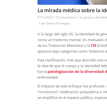
La mirada médica sobre la i
/
/
07/11/2025
0 Comentarios
en
género
,
identidad
/
por
Quiero Psicología
A lo largo del siglo XX, la identidad de gé
como un trastorno mental. En manuales d
de los Trastornos Mentales) o la
CIE
(Clasi
aparecía bajo categorías como
“trastorno 
Esta clasificación, más que describir una re
la idea de que el cuerpo y la identidad d
fue la
patologización de la diversidad 
enfermedad.
El impacto de este enfoque fue profundo.
“correctivos”, medicación psiquiátrica o i
se amplificó en el espacio público, especi