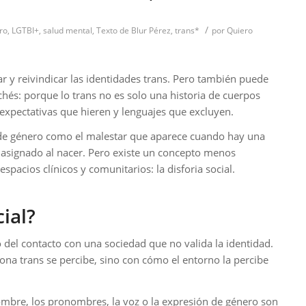
/
ro
,
LGTBI+
,
salud mental
,
Texto de Blur Pérez
,
trans*
por
Quiero
ar y reivindicar las identidades trans. Pero también puede
chés: porque lo trans no es solo una historia de cuerpos
expectativas que hieren y lenguajes que excluyen.
a de género como el malestar que aparece cuando hay una
l asignado al nacer. Pero existe un concepto menos
spacios clínicos y comunitarios: la disforia social.
cial?
no del contacto con una sociedad que no valida la identidad.
na trans se percibe, sino con cómo el entorno la percibe
ombre, los pronombres, la voz o la expresión de género son