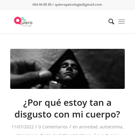
654 04 85 05
/
quieropsicologia@gmail.com
¿Por qué estoy tan a
disgusto con mi cuerpo?
/
/
11/07/2022
0 Comentarios
en
ansiedad
,
autoestima
,