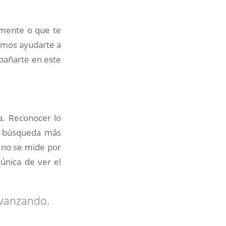
emente o que te
emos ayudarte a
mpañarte en este
a. Reconocer lo
na búsqueda más
 no se mide por
 única de ver el
avanzando.