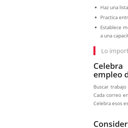
Haz una list
Practica ent
Establece me
a una capaci
Lo import
Celebra 
empleo d
Buscar trabajo
Cada correo en
Celebra esos es
Conside