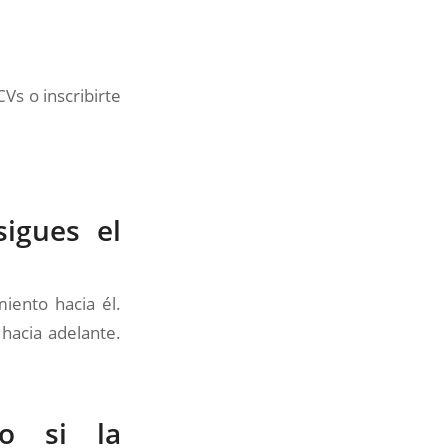
Vs o inscribirte
sigues el
iento hacia él.
hacia adelante.
co si la