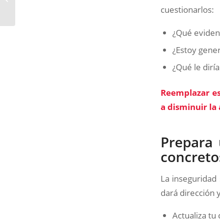
dolorosa y cómo
cuestionarlos:
superarla
¿Qué evidenc
¿Estoy gener
¿Qué le dirí
Reemplazar es
a disminuir la
Prepara 
concreto
La inseguridad 
dará dirección 
Actualiza tu