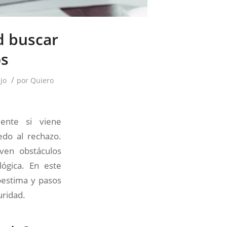
d buscar
os
/
jo
por
Quiero
mente si viene
do al rechazo.
ven obstáculos
lógica. En este
toestima y pasos
uridad.