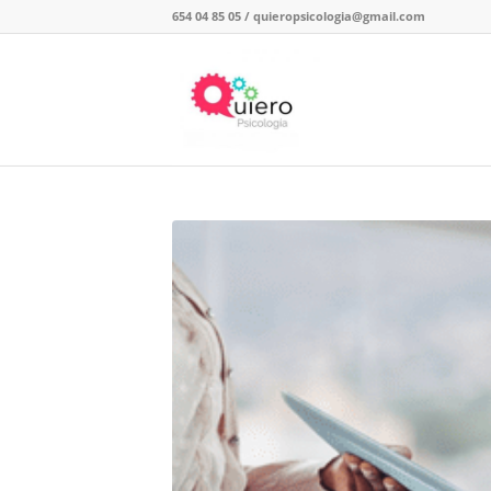
654 04 85 05
/
quieropsicologia@gmail.com