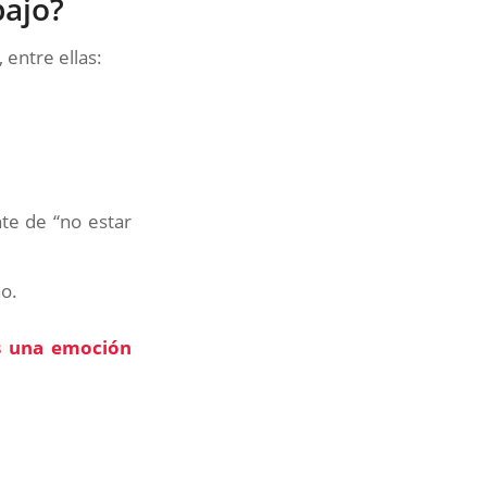
bajo?
 entre ellas:
te de “no estar
no.
Es una emoción