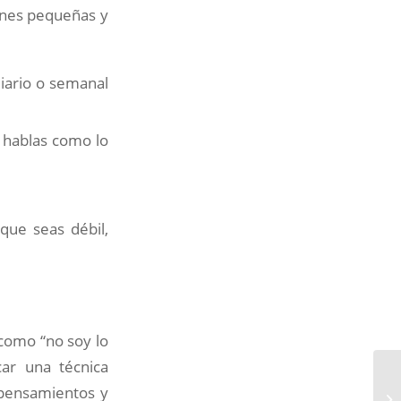
iones pequeñas y
iario o semanal
 hablas como lo
que seas débil,
como “no soy lo
car una técnica
 pensamientos y