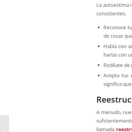
La autoestima n
consistentes.
Reconoce tu
de cosas qu
Habla con a
harías con 
Rodéate de 
Acepta tus 
significa q
Reestruc
A menudo, nues
suficientement
Por qué una ruptura
llamada
reestr
amorosa puede ser tan