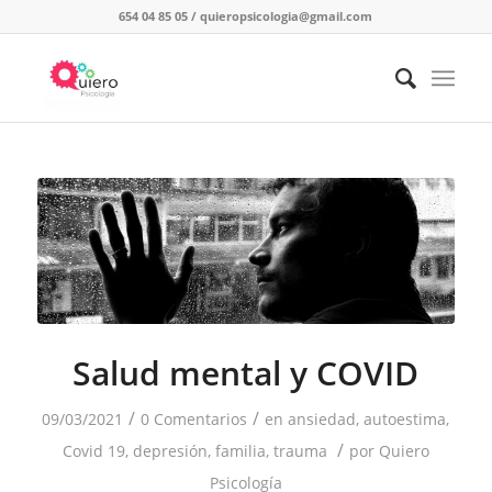
654 04 85 05
/
quieropsicologia@gmail.com
Salud mental y COVID
/
/
09/03/2021
0 Comentarios
en
ansiedad
,
autoestima
,
/
Covid 19
,
depresión
,
familia
,
trauma
por
Quiero
Psicología