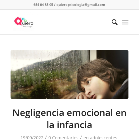
654 04 85 05
/
quieropsicologia@gmail.com
Negligencia emocional en
la infancia
/
/
19/09/2022
0 Comentarios
en
adolescentes
,