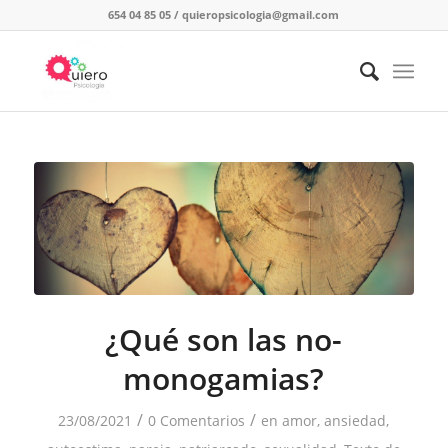
654 04 85 05
/
quieropsicologia@gmail.com
¿Qué son las no-
monogamias?
/
/
23/08/2021
0 Comentarios
en
amor
,
ansiedad
,