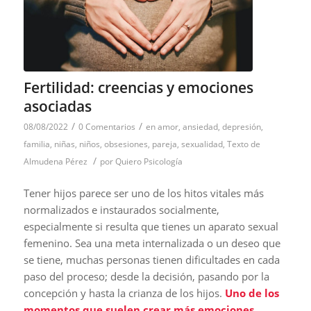
Fertilidad: creencias y emociones
asociadas
/
/
08/08/2022
0 Comentarios
en
amor
,
ansiedad
,
depresión
,
familia
,
niñas
,
niños
,
obsesiones
,
pareja
,
sexualidad
,
Texto de
/
Almudena Pérez
por
Quiero Psicología
Tener hijos parece ser uno de los hitos vitales más
normalizados e instaurados socialmente,
especialmente si resulta que tienes un aparato sexual
femenino. Sea una meta internalizada o un deseo que
se tiene, muchas personas tienen dificultades en cada
paso del proceso; desde la decisión, pasando por la
concepción y hasta la crianza de los hijos.
Uno de los
momentos que suelen crear más emociones