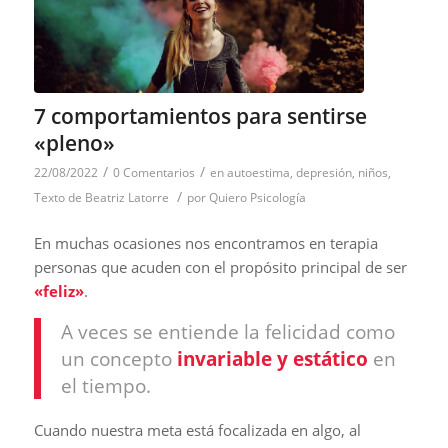
7 comportamientos para sentirse
«pleno»
/
/
22/08/2022
0 Comentarios
en
autoestima
,
depresión
,
niños
,
/
Texto de Beatriz Latorre
por
Quiero Psicología
En muchas ocasiones nos encontramos en terapia
personas que acuden con el propósito principal de ser
«feliz»
.
A veces se entiende la
felicidad
como
un concepto
invariable y estático
en
el tiempo.
Cuando nuestra meta está focalizada en algo, al