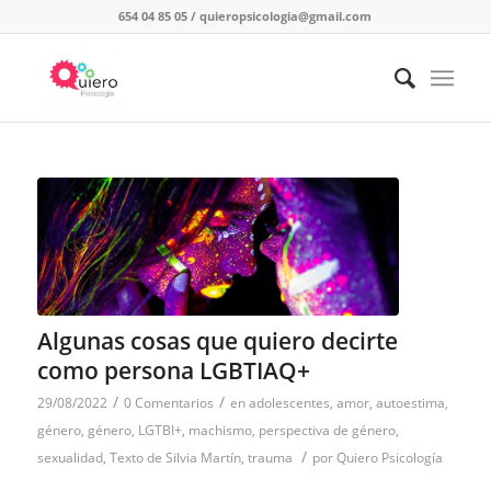
654 04 85 05
/
quieropsicologia@gmail.com
Algunas cosas que quiero decirte
como persona LGBTIAQ+
/
/
29/08/2022
0 Comentarios
en
adolescentes
,
amor
,
autoestima
,
género
,
género
,
LGTBI+
,
machismo
,
perspectiva de género
,
/
sexualidad
,
Texto de Silvia Martín
,
trauma
por
Quiero Psicología