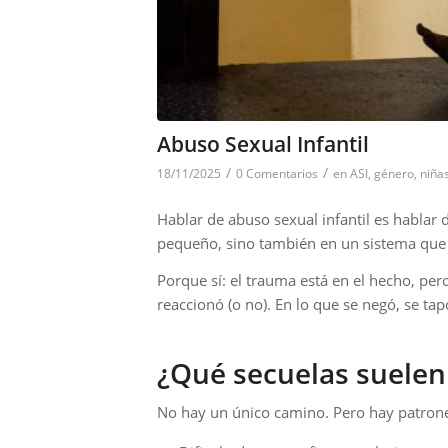
Abuso Sexual Infantil
/
/
18/11/2025
0 Comentarios
en
ASI
,
género
,
niña
Hablar de abuso sexual infantil es hablar
pequeño, sino también en un sistema que 
Porque sí: el trauma está en el hecho, pe
reaccionó (o no). En lo que se negó, se tapó,
¿Qué secuelas suelen 
No hay un único camino. Pero hay patrone