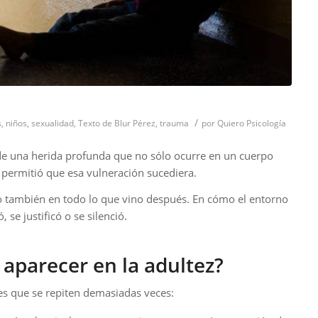
/
s
,
niños
,
sexualidad
,
Texto de Blur Pérez
,
trauma
por
Quiero Psicología
 de una herida profunda que no sólo ocurre en un cuerpo
permitió que esa vulneración sucediera.
ro también en todo lo que vino después. En cómo el entorno
 se justificó o se silenció.
aparecer en la adultez?
s que se repiten demasiadas veces: