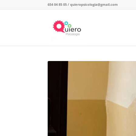
654 04 85 05
/
quieropsicologia@gmail.com