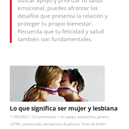
buscar apoyo y priorizar tu salud
emocional, puedes afrontar los
desafíos que presenta la relación y
proteger tu propio bienestar.
Recuerda que tu felicidad y salud
también son fundamentales.
Lo que significa ser mujer y lesbiana
/
/
11/06/2023
0 Comentarios
en
apego
,
autoestima
,
género
,
LGTBI+
,
patriarcado
,
perspectiva de género
,
Texto de Esther