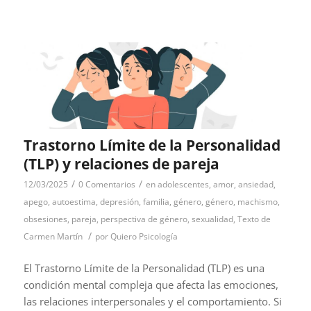
Trastorno Límite de la Personalidad
(TLP) y relaciones de pareja
/
/
12/03/2025
0 Comentarios
en
adolescentes
,
amor
,
ansiedad
,
apego
,
autoestima
,
depresión
,
familia
,
género
,
género
,
machismo
,
obsesiones
,
pareja
,
perspectiva de género
,
sexualidad
,
Texto de
/
Carmen Martín
por
Quiero Psicología
El Trastorno Límite de la Personalidad (TLP) es una
condición mental compleja que afecta las emociones,
las relaciones interpersonales y el comportamiento. Si