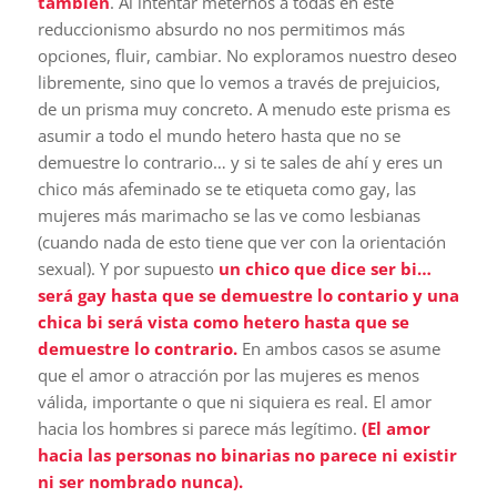
también
. Al intentar meternos a todas en este
reduccionismo absurdo no nos permitimos más
opciones, fluir, cambiar. No exploramos nuestro deseo
libremente, sino que lo vemos a través de prejuicios,
de un prisma muy concreto. A menudo este prisma es
asumir a todo el mundo hetero hasta que no se
demuestre lo contrario… y si te sales de ahí y eres un
chico más afeminado se te etiqueta como gay, las
mujeres más marimacho se las ve como lesbianas
(cuando nada de esto tiene que ver con la orientación
sexual). Y por supuesto
un chico que dice ser bi…
será gay hasta que se demuestre lo contario y una
chica bi será vista como hetero hasta que se
demuestre lo contrario.
En ambos casos se asume
que el amor o atracción por las mujeres es menos
válida, importante o que ni siquiera es real. El amor
hacia los hombres si parece más legítimo.
(El amor
hacia las personas no binarias no parece ni existir
ni ser nombrado nunca).