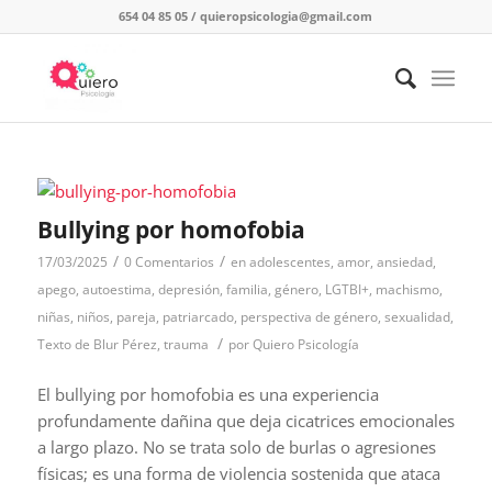
654 04 85 05
/
quieropsicologia@gmail.com
Bullying por homofobia
/
/
17/03/2025
0 Comentarios
en
adolescentes
,
amor
,
ansiedad
,
apego
,
autoestima
,
depresión
,
familia
,
género
,
LGTBI+
,
machismo
,
niñas
,
niños
,
pareja
,
patriarcado
,
perspectiva de género
,
sexualidad
,
/
Texto de Blur Pérez
,
trauma
por
Quiero Psicología
El bullying por homofobia es una experiencia
profundamente dañina que deja cicatrices emocionales
a largo plazo. No se trata solo de burlas o agresiones
físicas; es una forma de violencia sostenida que ataca