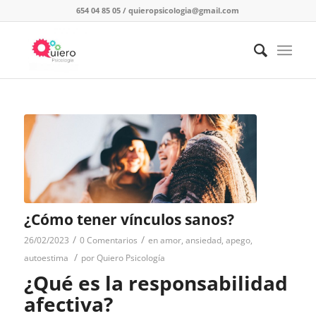
654 04 85 05
/
quieropsicologia@gmail.com
¿Cómo tener vínculos sanos?
/
/
26/02/2023
0 Comentarios
en
amor
,
ansiedad
,
apego
,
/
autoestima
por
Quiero Psicología
¿Qué es la responsabilidad
afectiva?