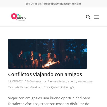
654 04 85 05
/
quieropsicologia@gmail.com
Conflictos viajando con amigos
/
/
19/08/2024
0 Comentarios
en
ansiedad
,
apego
,
autoestima
,
/
Texto de Esther Martínez
por
Quiero Psicología
Viajar con amigos es una buena oportunidad para
fortalecer vínculos, crear recuerdos y disfrutar de