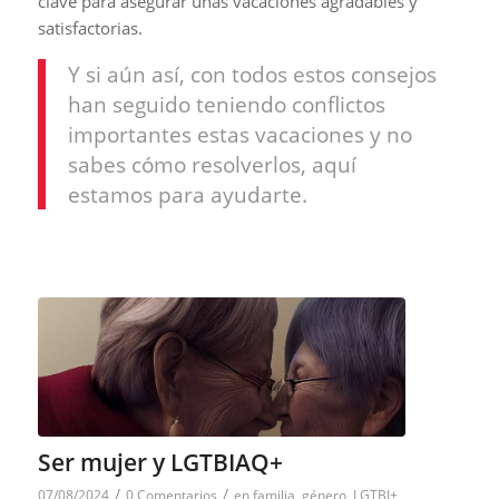
clave para asegurar unas vacaciones agradables y
satisfactorias.
Y si aún así, con todos estos consejos
han seguido teniendo conflictos
importantes estas vacaciones y no
sabes cómo resolverlos, aquí
estamos para ayudarte.
Ser mujer y LGTBIAQ+
/
/
07/08/2024
0 Comentarios
en
familia
,
género
,
LGTBI+
,