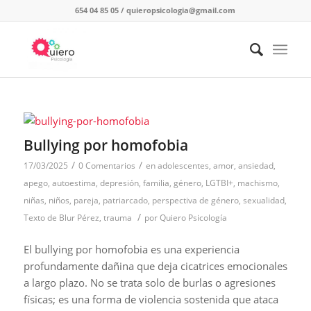
654 04 85 05
/
quieropsicologia@gmail.com
Bullying por homofobia
/
/
17/03/2025
0 Comentarios
en
adolescentes
,
amor
,
ansiedad
,
apego
,
autoestima
,
depresión
,
familia
,
género
,
LGTBI+
,
machismo
,
niñas
,
niños
,
pareja
,
patriarcado
,
perspectiva de género
,
sexualidad
,
/
Texto de Blur Pérez
,
trauma
por
Quiero Psicología
El bullying por homofobia es una experiencia
profundamente dañina que deja cicatrices emocionales
a largo plazo. No se trata solo de burlas o agresiones
físicas; es una forma de violencia sostenida que ataca