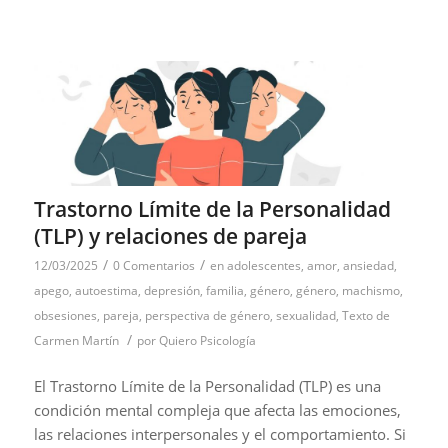
Trastorno Límite de la Personalidad
(TLP) y relaciones de pareja
/
/
12/03/2025
0 Comentarios
en
adolescentes
,
amor
,
ansiedad
,
apego
,
autoestima
,
depresión
,
familia
,
género
,
género
,
machismo
,
obsesiones
,
pareja
,
perspectiva de género
,
sexualidad
,
Texto de
/
Carmen Martín
por
Quiero Psicología
El Trastorno Límite de la Personalidad (TLP) es una
condición mental compleja que afecta las emociones,
las relaciones interpersonales y el comportamiento. Si