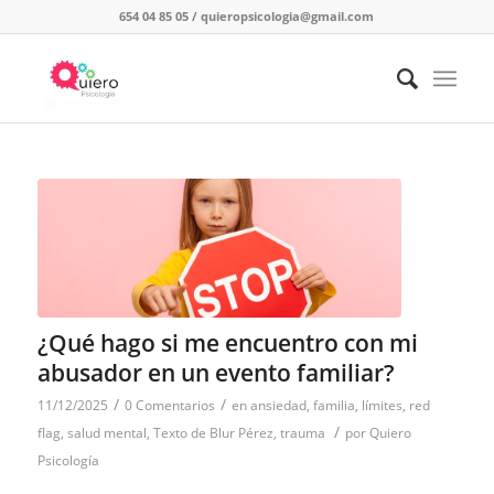
654 04 85 05
/
quieropsicologia@gmail.com
¿Qué hago si me encuentro con mi
abusador en un evento familiar?
/
/
11/12/2025
0 Comentarios
en
ansiedad
,
familia
,
límites
,
red
/
flag
,
salud mental
,
Texto de Blur Pérez
,
trauma
por
Quiero
Psicología