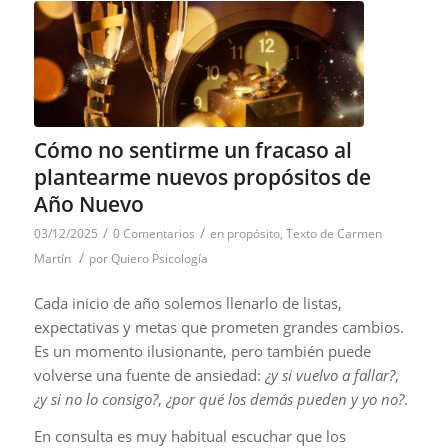
Cómo no sentirme un fracaso al
plantearme nuevos propósitos de
Año Nuevo
/
/
03/12/2025
0 Comentarios
en
propósito
,
Texto de Carmen
/
Martín
por
Quiero Psicología
Cada inicio de año solemos llenarlo de listas,
expectativas y metas que prometen grandes cambios.
Es un momento ilusionante, pero también puede
volverse una fuente de ansiedad:
¿y si vuelvo a fallar?
,
¿y si no lo consigo?
,
¿por qué los demás pueden y yo no?
.
En consulta es muy habitual escuchar que los