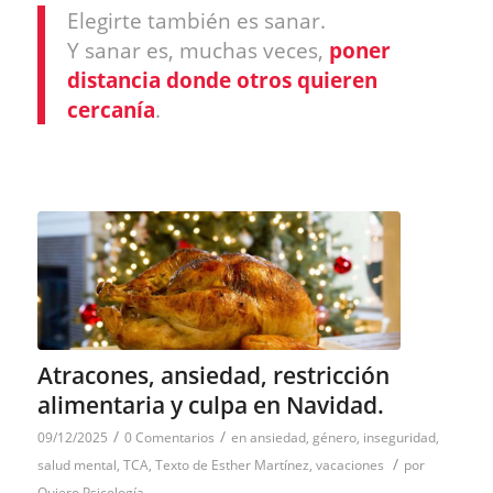
Elegirte también es sanar.
Y sanar es, muchas veces,
poner
distancia donde otros quieren
cercanía
.
Atracones, ansiedad, restricción
alimentaria y culpa en Navidad.
/
/
09/12/2025
0 Comentarios
en
ansiedad
,
género
,
inseguridad
,
/
salud mental
,
TCA
,
Texto de Esther Martínez
,
vacaciones
por
Quiero Psicología