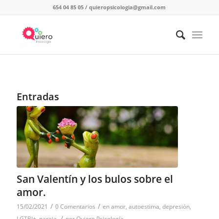
654 04 85 05
/
quieropsicologia@gmail.com
Entradas
San Valentín y los bulos sobre el
amor.
/
/
15/02/2021
0 Comentarios
en
amor
,
autoestima
,
depresión
,
/
LGTBI+
,
pareja
por
Quiero Psicología