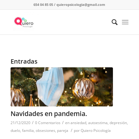
654 04 85 05
/
quieropsicologia@gmail.com
Entradas
Navidades en pandemia.
/
/
21/12/2020
0 Comentarios
en
ansiedad
,
autoestima
,
depresión
,
/
duelo
,
familia
,
obsesiones
,
pareja
por
Quiero Psicología