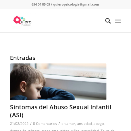
654 04 85 05
/
quieropsicologia@gmail.com
Entradas
Síntomas del Abuso Sexual Infantil
(ASI)
/
/
21/02/2025
0 Comentarios
en
amor
,
ansiedad
,
apego
,
depresión
,
género
,
machismo
,
niñas
,
niños
,
sexualidad
,
Texto de