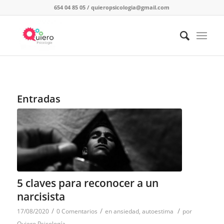
654 04 85 05
/
quieropsicologia@gmail.com
Entradas
5 claves para reconocer a un
narcisista
/
/
/
17/08/2020
0 Comentarios
en
ansiedad
,
autoestima
por
Quiero Psicología