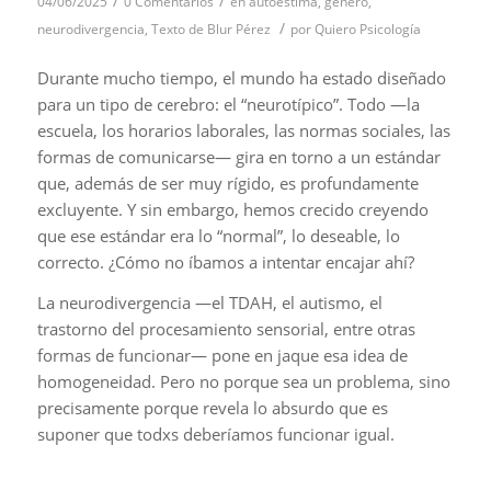
/
/
04/06/2025
0 Comentarios
en
autoestima
,
género
,
/
neurodivergencia
,
Texto de Blur Pérez
por
Quiero Psicología
Durante mucho tiempo, el mundo ha estado diseñado
para un tipo de cerebro: el “neurotípico”. Todo —la
escuela, los horarios laborales, las normas sociales, las
formas de comunicarse— gira en torno a un estándar
que, además de ser muy rígido, es profundamente
excluyente. Y sin embargo, hemos crecido creyendo
que ese estándar era lo “normal”, lo deseable, lo
correcto. ¿Cómo no íbamos a intentar encajar ahí?
La neurodivergencia —el TDAH, el autismo, el
trastorno del procesamiento sensorial, entre otras
formas de funcionar— pone en jaque esa idea de
homogeneidad. Pero no porque sea un problema, sino
precisamente porque revela lo absurdo que es
suponer que todxs deberíamos funcionar igual.