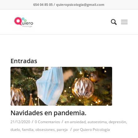
654 04 85 05
/
quieropsicologia@gmail.com
Entradas
Navidades en pandemia.
/
/
21/12/2020
0 Comentarios
en
ansiedad
,
autoestima
,
depresión
,
/
duelo
,
familia
,
obsesiones
,
pareja
por
Quiero Psicología