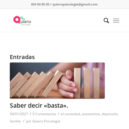
654 04 85 05
/
quieropsicologia@gmail.com
Entradas
Saber decir «basta».
/
/
04/01/2021
0 Comentarios
en
ansiedad
,
autoestima
,
depresión
,
/
familia
por
Quiero Psicología