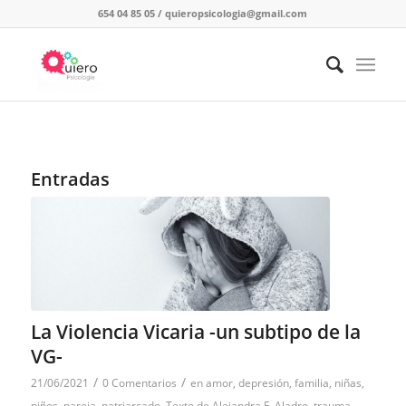
654 04 85 05
/
quieropsicologia@gmail.com
Entradas
La Violencia Vicaria -un subtipo de la
VG-
/
/
21/06/2021
0 Comentarios
en
amor
,
depresión
,
familia
,
niñas
,
niños
,
pareja
,
patriarcado
,
Texto de Alejandra F. Aladro
,
trauma
,