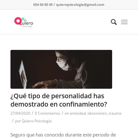
654 04 85 05
/
quieropsicologia@gmail.com
¿Qué tipo de personalidad has
demostrado en confinamiento?
/
/
27/04/2020
0 Comentarios
en
ansiedad
,
obsesiones
,
trauma
/
por
Quiero Psicología
Seguro que has conocido durante este periodo de