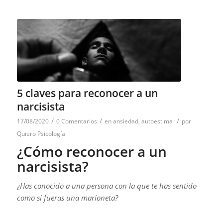
5 claves para reconocer a un
narcisista
/
/
/
17/08/2020
0 Comentarios
en
ansiedad
,
autoestima
por
Quiero Psicología
¿Cómo reconocer a un
narcisista?
¿Has conocido a una persona con la que te has sentido
como si fueras una marioneta?