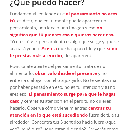
¿Qué puedo hacer?
Fundamental: entiende que
el pensamiento no eres
tú
, es decir, que en tu mente puede aparecer un
pensamiento, una idea o una imagen y eso
no
significa que tú pienses eso o quieras hacer eso.
Tú eres tú y el pensamiento es algo que surge y que se
acabará yendo.
Acepta
que ha aparecido y que,
si no
le prestas más atención
, desaparecerá.
Posiciónate aparte del pensamiento, trata de no
alimentarlo,
obsérvalo
desde el presente
y no
entres a dialogar con él o a juzgarlo. No te sientas mal
por haber pensado en eso, no es tu intención y tú no
eres eso.
El pensamiento surge para que le hagas
caso
y centres tu atención en él pero tú no quieres
hacerlo. Observa cómo viene mientras
centras tu
atención en lo que está sucediendo
fuera de ti, a tu
alrededor. Concentra tus 5 sentidos hacia fuera (¿qué
veo?, ¿qué oigo?, ¿qué están diciendo?…) y verás como,