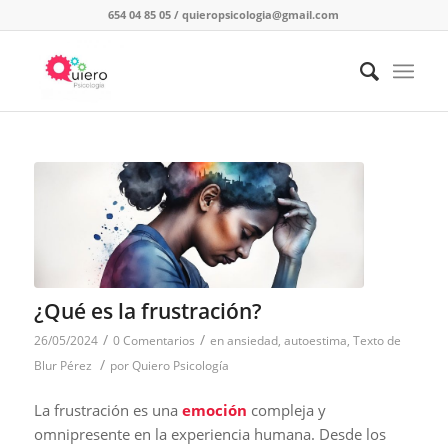
654 04 85 05
/
quieropsicologia@gmail.com
¿Qué es la frustración?
/
/
26/05/2024
0 Comentarios
en
ansiedad
,
autoestima
,
Texto de
/
Blur Pérez
por
Quiero Psicología
La frustración es una
emoción
compleja y
omnipresente en la experiencia humana. Desde los