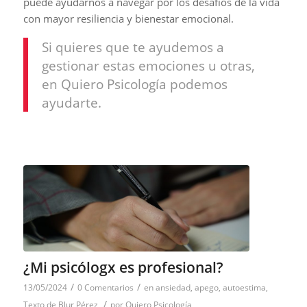
puede ayudarnos a navegar por los desafíos de la vida
con mayor resiliencia y bienestar emocional.
Si quieres que te ayudemos a
gestionar estas emociones u otras,
en Quiero Psicología podemos
ayudarte.
¿Mi psicólogx es profesional?
/
/
13/05/2024
0 Comentarios
en
ansiedad
,
apego
,
autoestima
,
/
Texto de Blur Pérez
por
Quiero Psicología