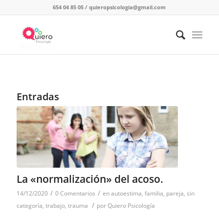
654 04 85 05
/
quieropsicologia@gmail.com
Entradas
La «normalización» del acoso.
/
/
14/12/2020
0 Comentarios
en
autoestima
,
familia
,
pareja
,
sin
/
categoría
,
trabajo
,
trauma
por
Quiero Psicología