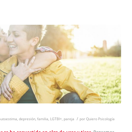
/
autoestima
,
depresión
,
familia
,
LGTBI+
,
pareja
por
Quiero Psicología