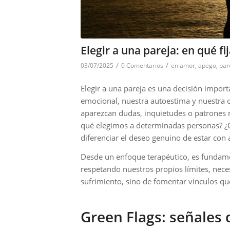
Elegir a una pareja: en qué fi
/
/
03/07/2025
0 Comentarios
en
amor
,
apego
,
par
Elegir a una pareja es una decisión impor
emocional, nuestra autoestima y nuestra ca
aparezcan dudas, inquietudes o patrones re
qué elegimos a determinadas personas? 
diferenciar el deseo genuino de estar con 
Desde un enfoque terapéutico, es fundame
respetando nuestros propios límites, neces
sufrimiento, sino de fomentar vínculos qu
Green Flags: señales 