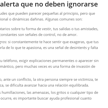
 alerta que no deben ignorarse
tudes que pueden parecer pequeñas al principio, pero que
cional o dinámicas dañinas. Algunas comunes son:
arios sobre tu forma de vestir, tus salidas o tus amistades,
s constantes son señales de control, no de amor.
ros: si constantemente te hace sentir que exageras, que tus
a de lo que te apasiona, es una señal de desinterés y falta
tu teléfono, exigir explicaciones permanentes o aparecer sin
omántico, pero muchas veces es una forma de invasión de
ante un conflicto, la otra persona siempre se victimiza, te
ica, se dificulta avanzar hacia una relación equilibrada.
s humillaciones, las amenazas, los gritos o cualquier tipo de
to ocurre, es importante buscar ayuda profesional cuanto