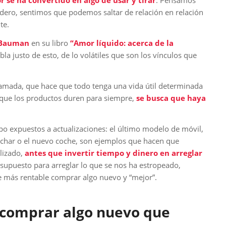
r se ha convertido en algo de usar y tirar
. Pensamos
dero, sentimos que podemos saltar de relación en relación
te.
 Bauman
en su libro
“Amor líquido: acerca de la
la justo de esto, de lo volátiles que son los vínculos que
ramada, que hace que todo tenga una vida útil determinada
a que los productos duren para siempre,
se busca que haya
po expuestos a actualizaciones: el último modelo de móvil,
anchar o el nuevo coche, son ejemplos que hacen que
lizado,
antes que invertir tiempo y dinero en arreglar
upuesto para arreglar lo que se nos ha estropeado,
más rentable comprar algo nuevo y “mejor”.
 comprar algo nuevo que