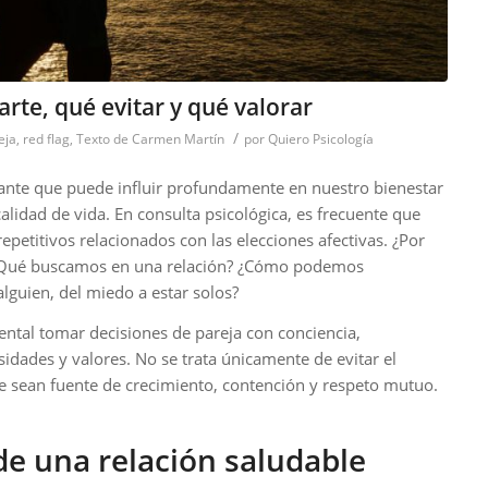
jarte, qué evitar y qué valorar
/
eja
,
red flag
,
Texto de Carmen Martín
por
Quiero Psicología
tante que puede influir profundamente en nuestro bienestar
lidad de vida. En consulta psicológica, es frecuente que
petitivos relacionados con las elecciones afectivas. ¿Por
¿Qué buscamos en una relación? ¿Cómo podemos
alguien, del miedo a estar solos?
ntal tomar decisiones de pareja con conciencia,
idades y valores. No se trata únicamente de evitar el
e sean fuente de crecimiento, contención y respeto mutuo.
de una relación saludable