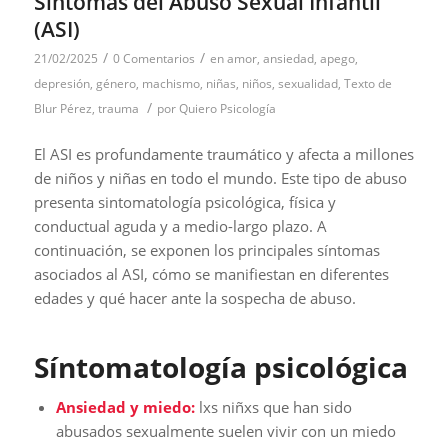
Síntomas del Abuso Sexual Infantil
(ASI)
/
/
21/02/2025
0 Comentarios
en
amor
,
ansiedad
,
apego
,
depresión
,
género
,
machismo
,
niñas
,
niños
,
sexualidad
,
Texto de
/
Blur Pérez
,
trauma
por
Quiero Psicología
El ASI es profundamente traumático y afecta a millones
de niños y niñas en todo el mundo. Este tipo de abuso
presenta sintomatología psicológica, física y
conductual aguda y a medio-largo plazo. A
continuación, se exponen los principales síntomas
asociados al ASI, cómo se manifiestan en diferentes
edades y qué hacer ante la sospecha de abuso.
Síntomatología psicológica
Ansiedad y miedo:
lxs niñxs que han sido
abusados sexualmente suelen vivir con un miedo