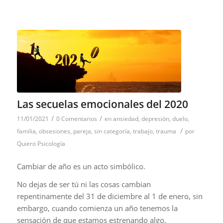
Las secuelas emocionales del 2020
/
/
11/01/2021
0 Comentarios
en
ansiedad
,
depresión
,
duelo
,
/
familia
,
obsesiones
,
pareja
,
sin categoría
,
trabajo
,
trauma
por
Quiero Psicología
Cambiar de año es un acto simbólico.
No dejas de ser tú ni las cosas cambian
repentinamente del 31 de diciembre al 1 de enero, sin
embargo, cuando comienza un año tenemos la
sensación de que estamos estrenando algo.