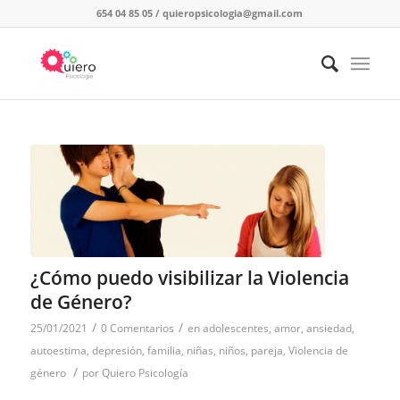
654 04 85 05
/
quieropsicologia@gmail.com
¿Cómo puedo visibilizar la Violencia
de Género?
/
/
25/01/2021
0 Comentarios
en
adolescentes
,
amor
,
ansiedad
,
autoestima
,
depresión
,
familia
,
niñas
,
niños
,
pareja
,
Violencia de
/
género
por
Quiero Psicología