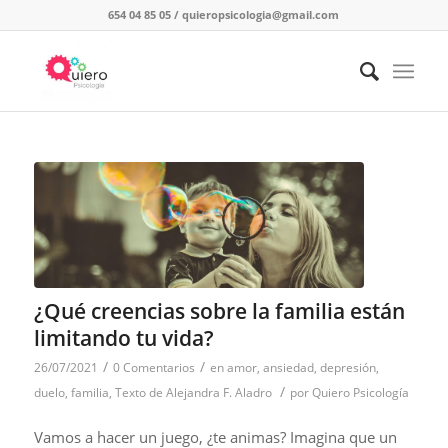
654 04 85 05
/
quieropsicologia@gmail.com
¿Qué creencias sobre la familia están
limitando tu vida?
/
/
26/07/2021
0 Comentarios
en
amor
,
ansiedad
,
depresión
,
/
duelo
,
familia
,
Texto de Alejandra F. Aladro
por
Quiero Psicología
Vamos a hacer un juego, ¿te animas? Imagina que un