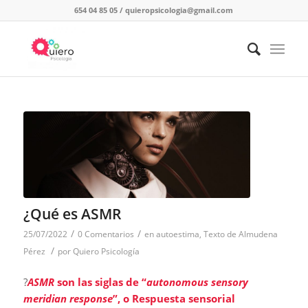
654 04 85 05
/
quieropsicologia@gmail.com
¿Qué es ASMR
/
/
25/07/2022
0 Comentarios
en
autoestima
,
Texto de Almudena
/
Pérez
por
Quiero Psicología
?
ASMR
son las siglas de “
autonomous sensory
meridian response
”, o Respuesta sensorial