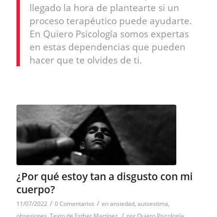
llegado la hora de plantearte si un
proceso terapéutico puede ayudarte.
En Quiero Psicología somos expertas
en estas dependencias que pueden
hacer que te olvides de ti.
¿Por qué estoy tan a disgusto con mi
cuerpo?
/
/
11/07/2022
0 Comentarios
en
ansiedad
,
autoestima
,
/
obsesiones
,
Texto de Esther Martínez
por
Quiero Psicología