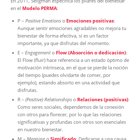
En 2011, Seligman especifica los pilares del bienestar
en el
Modelo PERMA
:
P –
Positive Emotions
o
Emociones positivas
:
Aunque sentir emociones agradables no mejora tu
bienestar de forma efectiva, sí es un factor
importante, ya que disfrutas del momento.
E –
Engagement
o
Flow (Absorción o dedicación)
:
El Flow (fluir) hace referencia a un estado óptimo de
motivación intrínseca, en el que se pierde la noción
del tiempo (puedes olvidarte de comer, por
ejemplo), estando absorto en una actividad que
disfrutas.
R –
(Positive) Relationships
o
Relaciones (positivas)
:
Como seres sociales, dependemos de la conexión
con otros para florecer, por lo que las relaciones
significativas y profundas con otros son esenciales
en nuestro bienestar.
M –
Meaning
o
Significado
: Dedicarse a una causa