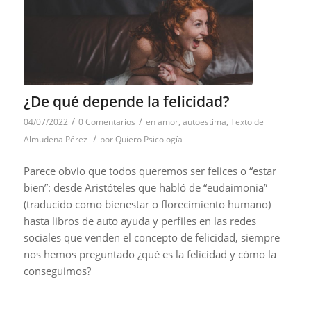
¿De qué depende la felicidad?
/
/
04/07/2022
0 Comentarios
en
amor
,
autoestima
,
Texto de
/
Almudena Pérez
por
Quiero Psicología
Parece obvio que todos queremos ser felices o “estar
bien”: desde Aristóteles que habló de “eudaimonia”
(traducido como bienestar o florecimiento humano)
hasta libros de auto ayuda y perfiles en las redes
sociales que venden el concepto de felicidad, siempre
nos hemos preguntado ¿qué es la felicidad y cómo la
conseguimos?