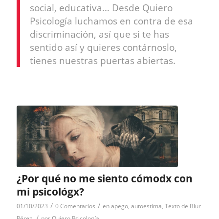
social, educativa… Desde Quiero
Psicología luchamos en contra de esa
discriminación, así que si te has
sentido así y quieres contárnoslo,
tienes nuestras puertas abiertas.
¿Por qué no me siento cómodx con
mi psicológx?
/
/
01/10/2023
0 Comentarios
en
apego
,
autoestima
,
Texto de Blur
/
Pérez
por
Quiero Psicología