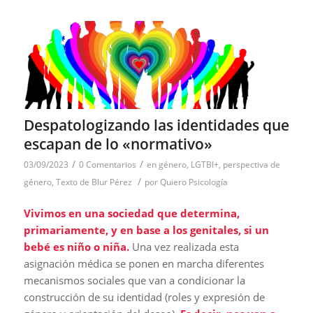
Despatologizando las identidades que
escapan de lo «normativo»
/
/
03/09/2023
0 Comentarios
en
género
,
LGTBI+
,
perspectiva de
/
género
,
Texto de Blur Pérez
por
Quiero Psicología
Vivimos en una sociedad que determina,
primariamente, y en base a los genitales, si un
bebé es niño o niña.
Una vez realizada esta
asignación médica se ponen en marcha diferentes
mecanismos sociales que van a condicionar la
construcción de su identidad (roles y expresión de