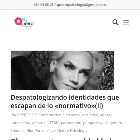
654 04 85 05
/
quieropsicologia@gmail.com
Despatologizando identidades que
escapan de lo «normativo»(II)
/
/
08/10/2023
0 Comentarios
en
amor
,
ansiedad
,
apego
,
autoestima
,
género
,
LGTBI+
,
patriarcado
,
perspectiva de género
,
/
Texto de Blur Pérez
por
Quiero Psicología